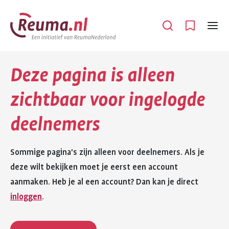
Spring
Spring
naar
naar
Open
Menu
hoofdinhoud
footer
navigatie
Deze pagina is alleen
zichtbaar voor ingelogde
deelnemers
Sommige pagina's zijn alleen voor deelnemers. Als je
deze wilt bekijken moet je eerst een account
aanmaken. Heb je al een account? Dan kan je direct
inloggen
.