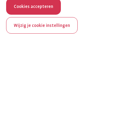
Cookies accepteren
Wijzig je cookie instellingen
ReumaNederland bestaat
100 jaar
Al 100 jaar zet ReumaNederland zich in voor mensen met
reuma. Daarom besteden we in het jubileumjaar extra
aandacht aan Nederland verlicht reuma en zie je dit thema dit
jaar op verschillende plekken terug op het platform.
Ontdek Nederland verlicht reuma