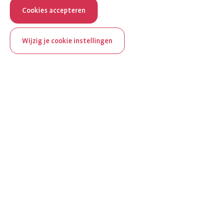
Cookies accepteren
Wijzig je cookie instellingen
ReumaNederland bestaat
100 jaar
Al 100 jaar zet ReumaNederland zich in voor mensen met
reuma. Daarom besteden we in het jubileumjaar extra
aandacht aan Nederland verlicht reuma en zie je dit thema dit
jaar op verschillende plekken terug op het platform.
Ontdek Nederland verlicht reuma