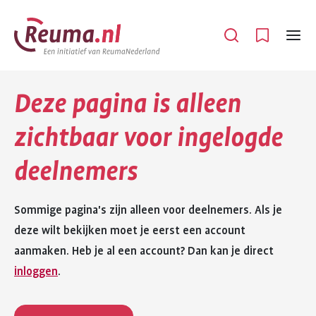
Spring
Spring
naar
naar
Open
Menu
hoofdinhoud
footer
navigatie
Deze pagina is alleen
zichtbaar voor ingelogde
deelnemers
Sommige pagina's zijn alleen voor deelnemers. Als je
deze wilt bekijken moet je eerst een account
aanmaken. Heb je al een account? Dan kan je direct
inloggen
.