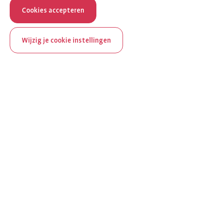
Cookies accepteren
Wijzig je cookie instellingen
ReumaNederland bestaat
100 jaar
Al 100 jaar zet ReumaNederland zich in voor mensen met
reuma. Daarom besteden we in het jubileumjaar extra
aandacht aan Nederland verlicht reuma en zie je dit thema dit
jaar op verschillende plekken terug op het platform.
Ontdek Nederland verlicht reuma