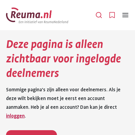
Spring
Spring
naar
naar
Open
Menu
hoofdinhoud
footer
navigatie
Deze pagina is alleen
zichtbaar voor ingelogde
deelnemers
Sommige pagina's zijn alleen voor deelnemers. Als je
deze wilt bekijken moet je eerst een account
aanmaken. Heb je al een account? Dan kan je direct
inloggen
.