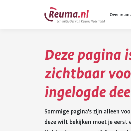
Spring
Spring
Over reum
naar
naar
hoofdinhoud
footer
navigatie
Deze pagina i
Wat is reuma
Diagnose
zichtbaar voo
Behandeling
ingelogde de
Vormen van 
Komt ook voo
Sommige pagina's zijn alleen voo
deze wilt bekijken moet je eers