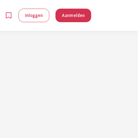
Inloggen
Aanmelden
en
g is
je
 reuma kan
lpen om je