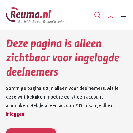
Spring
Spring
naar
naar
Open
Menu
hoofdinhoud
footer
navigatie
Deze pagina is alleen
zichtbaar voor ingelogde
deelnemers
Sommige pagina's zijn alleen voor deelnemers. Als je
deze wilt bekijken moet je eerst een account
aanmaken. Heb je al een account? Dan kan je direct
inloggen
.