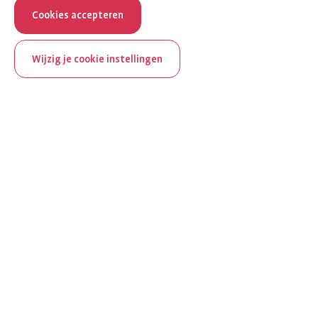
Cookies accepteren
Wijzig je cookie instellingen
ReumaNederland bestaat
100 jaar
Al 100 jaar zet ReumaNederland zich in voor mensen met
reuma. Daarom besteden we in het jubileumjaar extra
aandacht aan Nederland verlicht reuma en zie je dit thema dit
jaar op verschillende plekken terug op het platform.
Ontdek Nederland verlicht reuma