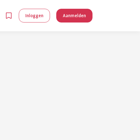
Inloggen
Aanmelden
en
g is
je
 reuma kan
lpen om je