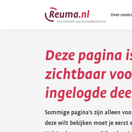
Spring
Spring
Over reum
naar
naar
hoofdinhoud
footer
navigatie
Deze pagina i
Wat is reuma
Diagnose
zichtbaar voo
Behandeling
ingelogde de
Vormen van 
Komt ook voo
Sommige pagina's zijn alleen voo
deze wilt bekijken moet je eers