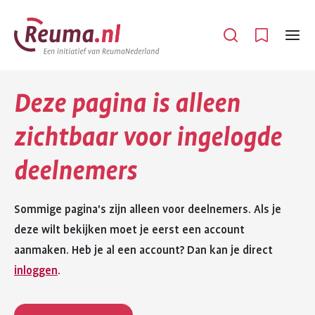
Spring
Spring
naar
naar
Open
Menu
hoofdinhoud
footer
navigatie
Deze pagina is alleen
zichtbaar voor ingelogde
deelnemers
Sommige pagina's zijn alleen voor deelnemers. Als je
deze wilt bekijken moet je eerst een account
aanmaken. Heb je al een account? Dan kan je direct
inloggen
.