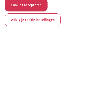
Cookies accepteren
Wijzig je cookie instellingen
ReumaNederland bestaat
100 jaar
Al 100 jaar zet ReumaNederland zich in voor mensen met
reuma. Daarom besteden we in het jubileumjaar extra
aandacht aan Nederland verlicht reuma en zie je dit thema dit
jaar op verschillende plekken terug op het platform.
Ontdek Nederland verlicht reuma