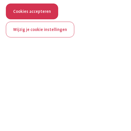
Cookies accepteren
Wijzig je cookie instellingen
ReumaNederland bestaat
100 jaar
Al 100 jaar zet ReumaNederland zich in voor mensen met
reuma. Daarom besteden we in het jubileumjaar extra
aandacht aan Nederland verlicht reuma en zie je dit thema dit
jaar op verschillende plekken terug op het platform.
Ontdek Nederland verlicht reuma