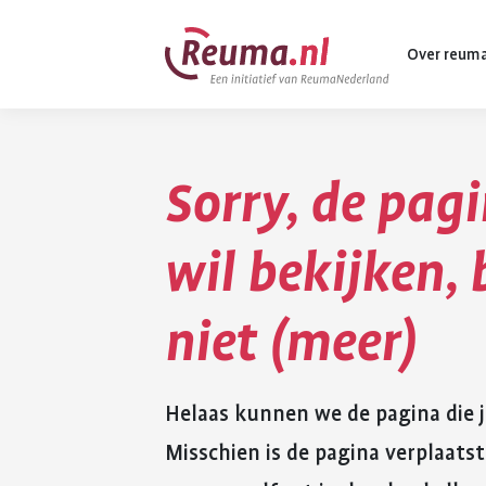
Spring
Spring
Over reum
naar
naar
hoofdinhoud
footer
navigatie
Sorry, de pagi
Wat is reuma
Diagnose
wil bekijken,
Behandeling
niet (meer)
Vormen van 
Komt ook voo
Helaas kunnen we de pagina die j
Misschien is de pagina verplaatst