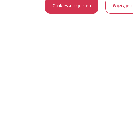
Cookies accepteren
Wijzig je 
Reum
Al 100 jaar z
het jubileumja