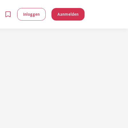
Inloggen
Aanmelden
en
g is
je
 reuma kan
lpen om je