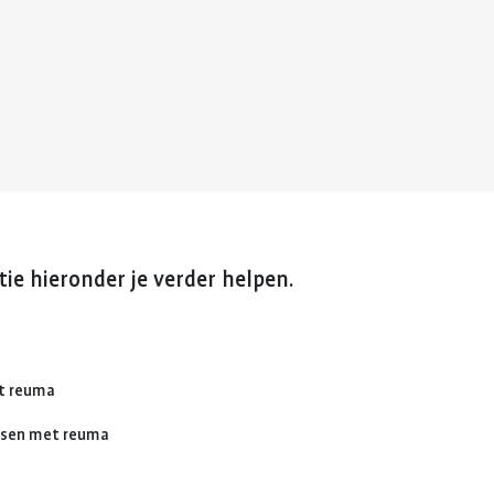
reuma. Hier lees je hoe je met
fitter te voelen 
Kinderwens en zwangerschap
deze eerste periode om kunt
weerstand te v
gaan.
Jong en reuma
Meer over voed
Meer over de eerste
reuma
Zorgen voor een ander met reuma
periode met reuma
Appwijzer
ie hieronder je verder helpen.
et reuma
nsen met reuma