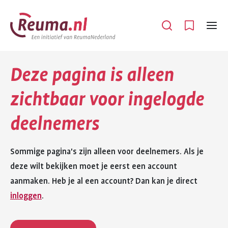
Spring
Spring
naar
naar
Open
Menu
hoofdinhoud
footer
navigatie
Deze pagina is alleen
zichtbaar voor ingelogde
deelnemers
Sommige pagina's zijn alleen voor deelnemers. Als je
deze wilt bekijken moet je eerst een account
aanmaken. Heb je al een account? Dan kan je direct
inloggen
.