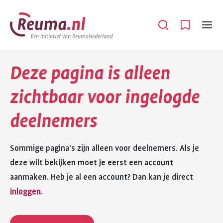
Spring
Spring
naar
naar
Open
Menu
hoofdinhoud
footer
navigatie
Deze pagina is alleen
zichtbaar voor ingelogde
deelnemers
Sommige pagina's zijn alleen voor deelnemers. Als je
deze wilt bekijken moet je eerst een account
aanmaken. Heb je al een account? Dan kan je direct
inloggen
.