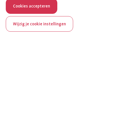
Cookies accepteren
Wijzig je cookie instellingen
ReumaNederland bestaat
100 jaar
Al 100 jaar zet ReumaNederland zich in voor mensen met
reuma. Daarom besteden we in het jubileumjaar extra
aandacht aan Nederland verlicht reuma en zie je dit thema dit
jaar op verschillende plekken terug op het platform.
Ontdek Nederland verlicht reuma