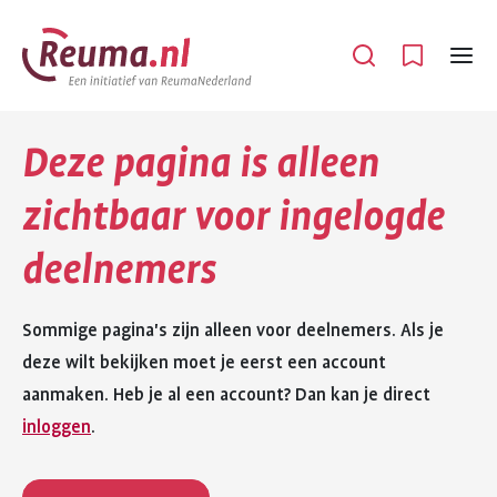
Spring
Spring
naar
naar
Open
Menu
hoofdinhoud
footer
navigatie
Deze pagina is alleen
zichtbaar voor ingelogde
deelnemers
Sommige pagina's zijn alleen voor deelnemers. Als je
deze wilt bekijken moet je eerst een account
aanmaken. Heb je al een account? Dan kan je direct
inloggen
.