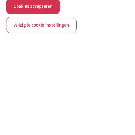
Cookies accepteren
Wijzig je cookie instellingen
ReumaNederland bestaat
100 jaar
Al 100 jaar zet ReumaNederland zich in voor mensen met
reuma. Daarom besteden we in het jubileumjaar extra
aandacht aan Nederland verlicht reuma en zie je dit thema dit
jaar op verschillende plekken terug op het platform.
Ontdek Nederland verlicht reuma