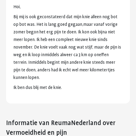
Hoi,
Bij
mij
is
ook
geconstateerd
dat
mijn
knie
alleen
nog
bot
op
bot
was.
Het
is
lang
goed
gegaan,maar
vanaf
vorige
zomer
begon
het
erg
pijn
te
doen.
Ik
kon
ook
bijna
niet
meer
lopen.
Ik
heb
een
compleet
nieuwe
knie
sinds
november.
De
knie
voelt
vaak
nog
wat
stijf,
maar
de
pijn
is
weg
en
ik
loop
inmiddels
alweer
ca
3
km
op
oneffen
terrein.
Inmiddels
begint
mijn
andere
knie
steeds
meer
pijn
te
doen,
anders
had
ik
echt
wel
meer
kilometertjes
kunnen
lopen.
Ik
ben
dus
blij
met
de
knie.
Informatie van ReumaNederland
over
Vermoeidheid en pijn