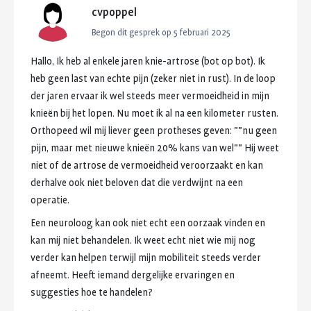
cvpoppel
Begon dit gesprek op
5 februari 2025
Hallo,
Ik
heb
al
enkele
jaren
knie-artrose
(bot
op
bot).
Ik
heb
geen
last
van
echte
pijn
(zeker
niet
in
rust).
In
de
loop
der
jaren
ervaar
ik
wel
steeds
meer
vermoeidheid
in
mijn
knieën
bij
het
lopen.
Nu
moet
ik
al
na
een
kilometer
rusten.
Orthopeed
wil
mij
liever
geen
protheses
geven:
""nu
geen
pijn,
maar
met
nieuwe
knieën
20%
kans
van
wel""
Hij
weet
niet
of
de
artrose
de
vermoeidheid
veroorzaakt
en
kan
derhalve
ook
niet
beloven
dat
die
verdwijnt
na
een
operatie.
Een
neuroloog
kan
ook
niet
echt
een
oorzaak
vinden
en
kan
mij
niet
behandelen.
Ik
weet
echt
niet
wie
mij
nog
verder
kan
helpen
terwijl
mijn
mobiliteit
steeds
verder
afneemt.
Heeft
iemand
dergelijke
ervaringen
en
suggesties
hoe
te
handelen?