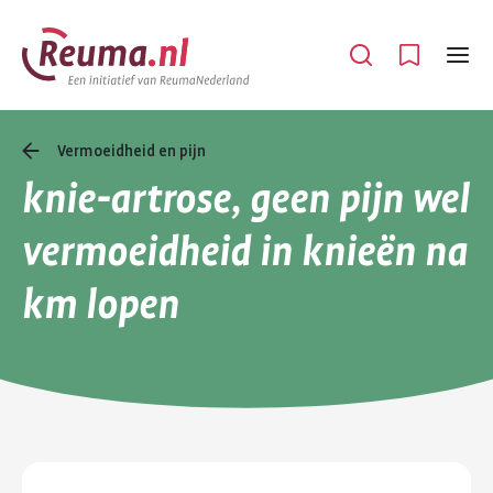
Spring
Spring
naar
naar
Open
Menu
hoofdinhoud
footer
navigatie
Vermoeidheid en pijn
knie-artrose, geen pijn wel
vermoeidheid in knieën na
km lopen