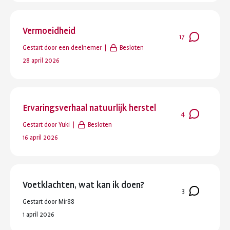
Vermoeidheid
Aantal
17
Gestart door
een deelnemer
Besloten
reacties
:
Laatste
28 april 2026
reactie
:
Ervaringsverhaal natuurlijk herstel
Aantal
4
Gestart door
Yuki
Besloten
reacties
:
Laatste
16 april 2026
reactie
:
Voetklachten, wat kan ik doen?
Aantal
3
Gestart door
Mir88
reacties
:
Laatste
1 april 2026
reactie
: