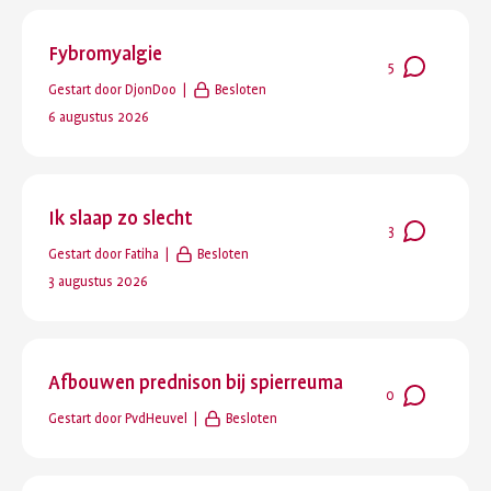
Fybromyalgie
Aantal
5
Gestart door
DjonDoo
Besloten
reacties
:
Laatste
6 augustus 2026
reactie
:
Ik slaap zo slecht
Aantal
3
Gestart door
Fatiha
Besloten
reacties
:
Laatste
3 augustus 2026
reactie
:
Afbouwen prednison bij spierreuma
Aantal
0
Gestart door
PvdHeuvel
Besloten
reacties
: