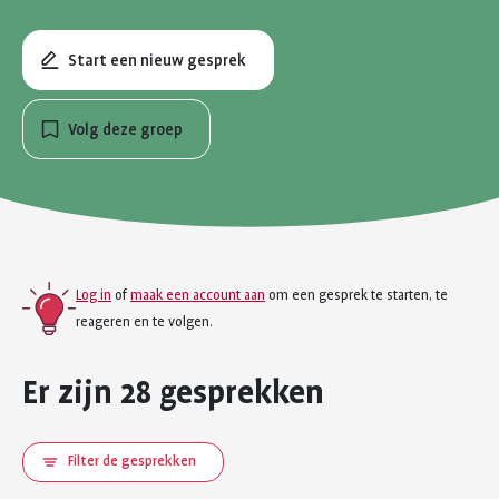
je
naar
Start een nieuw gesprek
op
zoek?
Volg deze groep
Log in
of
maak een account aan
om een gesprek te starten, te
reageren en te volgen.
Er zijn 28 gesprekken
Filter de gesprekken