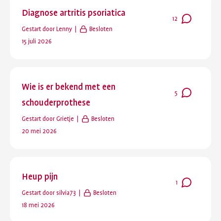
Diagnose artritis psoriatica
Aantal
12
Gestart door
Lenny
Besloten
reacties
:
Laatste
15 juli 2026
reactie
:
Wie is er bekend met een
Aantal
5
schouderprothese
reacties
:
Gestart door
Grietje
Besloten
Laatste
20 mei 2026
reactie
:
Heup pijn
Aantal
1
Gestart door
silvia73
Besloten
reacties
:
Laatste
18 mei 2026
reactie
: