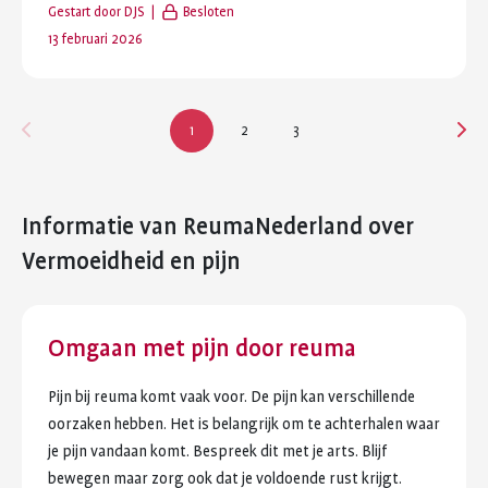
Gestart door
DJS
Besloten
reacties
:
Laatste
13 februari 2026
reactie
:
1
2
3
Informatie van ReumaNederland
over
Vermoeidheid en pijn
Omgaan met pijn door reuma
Pijn bij reuma komt vaak voor. De pijn kan verschillende
oorzaken hebben. Het is belangrijk om te achterhalen waar
je pijn vandaan komt. Bespreek dit met je arts. Blijf
bewegen maar zorg ook dat je voldoende rust krijgt.