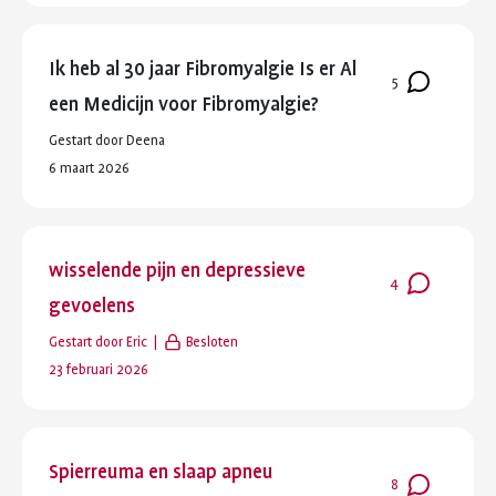
Ik heb al 30 jaar Fibromyalgie Is er Al
Aantal
5
een Medicijn voor Fibromyalgie?
reacties
:
Gestart door
Deena
Laatste
6 maart 2026
reactie
:
wisselende pijn en depressieve
Aantal
4
gevoelens
reacties
:
Gestart door
Eric
Besloten
Laatste
23 februari 2026
reactie
:
Spierreuma en slaap apneu
Aantal
8