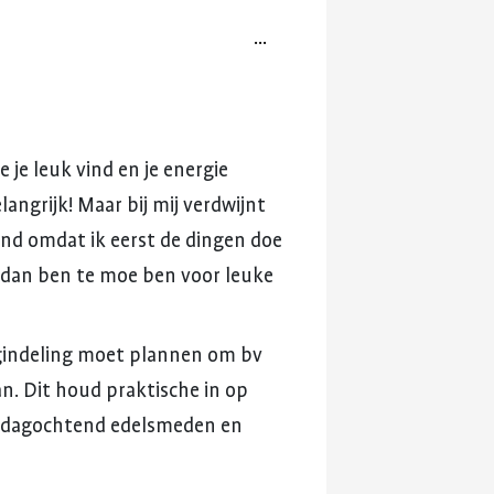
...
ie
je
leuk
vind
en
je
energie
langrijk!
Maar
bij
mij
verdwijnt
ond
omdat
ik
eerst
de
dingen
doe
dan
ben
te
moe
ben
voor
leuke
indeling
moet
plannen
om
bv
n.
Dit
houd
praktische
in
op
rdagochtend
edelsmeden
en