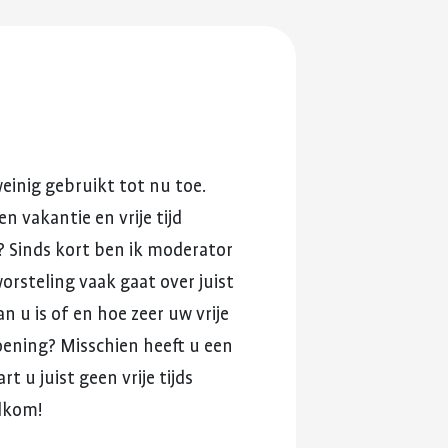
en je
ersterken.
ing en
einig
gebruikt
tot
nu
toe.
en
vakantie
en
vrije
tijd
?
Sinds
kort
ben
ik
moderator
orsteling
vaak
gaat
over
juist
an
u
is
of
en
hoe
zeer
uw
vrije
oening?
Misschien
heeft
u
een
art
u
juist
geen
vrije
tijds
lkom!