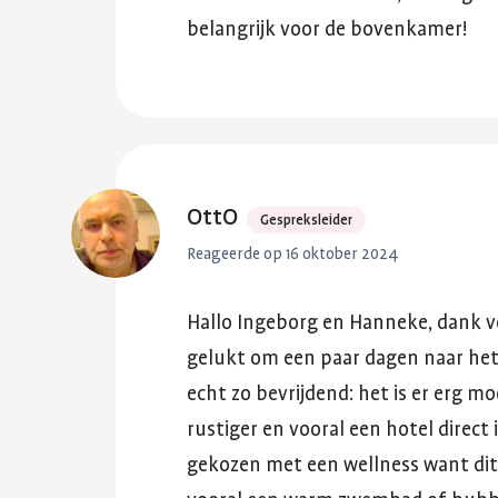
belangrijk
voor
de
bovenkamer!
OttO
Gespreksleider
Reageerde op 16 oktober 2024
Hallo
Ingeborg
en
Hanneke,
dank
v
gelukt
om
een
paar
dagen
naar
he
echt
zo
bevrijdend:
het
is
er
erg
mo
rustiger
en
vooral
een
hotel
direct
gekozen
met
een
wellness
want
dit