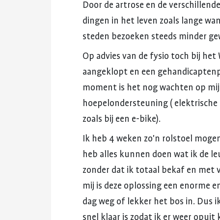
Door
de
artrose
en
de
verschillend
dingen
in
het
leven
zoals
lange
wan
steden
bezoeken
steeds
minder
ge
Op
advies
van
de
fysio
toch
bij
het
aangeklopt
en
een
gehandicaptenp
moment
is
het
nog
wachten
op
mi
hoepelondersteuning
(
elektrische
zoals
bij
een
e-bike).
Ik
heb
4
weken
zo'n
rolstoel
moge
heb
alles
kunnen
doen
wat
ik
de
le
zonder
dat
ik
totaal
bekaf
en
met
mij
is
deze
oplossing
een
enorme
e
dag
weg
of
lekker
het
bos
in.
Dus
i
snel
klaar
is
zodat
ik
er
weer
opuit