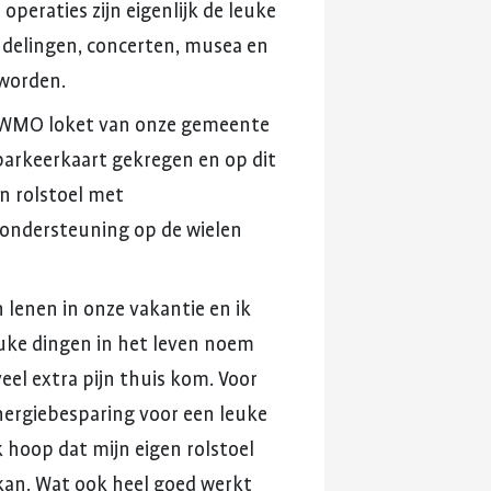
e
operaties
zijn
eigenlijk
de
leuke
delingen,
concerten,
musea
en
worden.
WMO
loket
van
onze
gemeente
arkeerkaart
gekregen
en
op
dit
jn
rolstoel
met
ondersteuning
op
de
wielen
n
lenen
in
onze
vakantie
en
ik
uke
dingen
in
het
leven
noem
veel
extra
pijn
thuis
kom.
Voor
nergiebesparing
voor
een
leuke
k
hoop
dat
mijn
eigen
rolstoel
kan.
Wat
ook
heel
goed
werkt