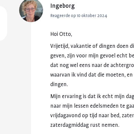
Ingeborg
Reageerde op 10 oktober 2024
Hoi
Otto,
Vrijetijd,
vakantie
of
dingen
doen
d
geven,
zijn
voor
mijn
gevoel
echt
be
dat
nog
wel
eens
naar
de
achtergr
waarvan
ik
vind
dat
die
moeten,
en
dingen.
Mijn
ervaring
is
dat
ik
echt
mijn
dag
naar
mijn
lessen
edelsmeden
te
gaa
vrijdagavond
op
tijd
naar
bed,
zate
zaterdagmiddag
rust
nemen.