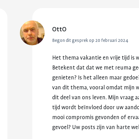
reuma. Hier lees je hoe je met
fitter te voelen 
Kinderwens en zwangerschap
deze eerste periode om kunt
weerstand te v
gaan.
Jong en reuma
Meer over voed
Meer over de eerste
OttO
reuma
Zorgen voor een ander met reuma
periode met reuma
Begon dit gesprek op
20 februari 2024
Appwijzer
Het
thema
vakantie
en
vrije
tijd
is
w
Betekent
dat
dat
we
met
reuma
ge
genieten?
Is
het
alleen
maar
gedoe
van
dit
thema,
vooral
omdat
mijn
w
dit
deel
van
ons
leven.
Mijn
vraag
a
tijd
wordt
beïnvloed
door
uw
aand
mooi
compromis
gevonden
of
erva
gevoel?
Uw
posts
zijn
van
harte
we