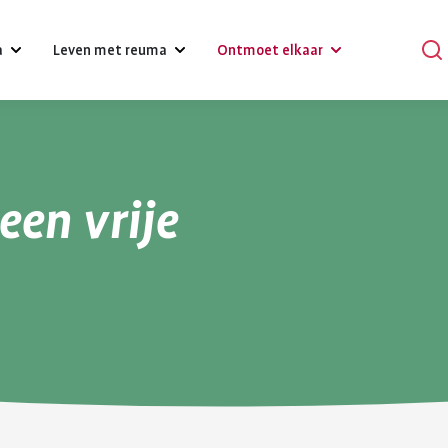
a
Leven met reuma
Ontmoet elkaar
?
Omgaan met klachten, gevoelens
Podcasts
en relaties
en vrije
Praat mee
Psychische gezondheid en reuma
en
Verhalen
Diagnose reuma:
Voeding 
Een gezonde leefstijl
reuma
Activiteiten
wat nu?
reuma
Werk
r bij reuma
Lotgenoten zoeken
Je hebt gehoord dat je reuma
Gezonde voedin
Hulpmiddelen en aanpassingen
hebt. Dat is schrikken. Er
belangrijk voor 
komt veel op je af. Je moet
gezondheid. Bij
Zorgverzekering
wennen aan leven met
gezond eten he