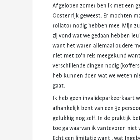
Afgelopen
zomer
ben
ik
met
een
g
Oostenrijk
geweest.
Er
mochten
ma
rollator
nodig
hebben
mee.
Mijn
zu
zij
vond
wat
we
gedaan
hebben
leu
want
het
waren
allemaal
oudere
m
niet
met
zo'n
reis
meegekund
wan
verschillende
dingen
nodig
(koffers
heb
kunnen
doen
wat
we
weten
ni
gaat.
Ik
heb
geen
invalideparkeerkaart
w
afhankelijk
bent
van
een
3e
persoo
gelukkig
nog
zelf.
In
de
praktijk
be
toe
ga
waarvan
ik
vantevoren
niet
Echt
een
limitatie
want
,
wat
Ingeb