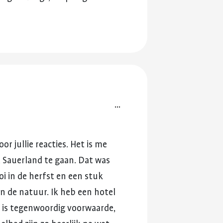
...
oor
jullie
reacties.
Het
is
me
t
Sauerland
te
gaan.
Dat
was
oi
in
de
herfst
en
een
stuk
in
de
natuur.
Ik
heb
een
hotel
is
tegenwoordig
voorwaarde,