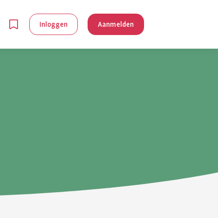
Inloggen
Aanmelden
en
g is
je
 reuma kan
lpen om je