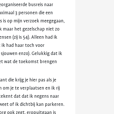
eorganiseerde
busreis
naar
ximaal
3
personen
die
een
s
is
op
mijn
verzoek
meegegaan,
k
maar
het
gezelschap
niet
zo
ensen
(zij
is
54).
Alleen
had
ik
t
ik
had
haar
toch
voor
sjouwen
enzo).
Gelukkig
dat
ik
et
wat
de
toekomst
brengen
ant
die
krijg
je
hier
pas
als
je
n
om
je
te
verplaatsen
en
ik
rij
tekent
dat
dat
ik
negens
naar
weet
of
ik
dichtbij
kan
parkeren.
org
ook
zegt,
eropuitgaan
is