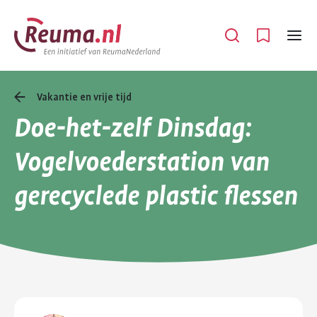
Spring
Spring
naar
naar
Open
Menu
hoofdinhoud
footer
navigatie
Vakantie en vrije tijd
Doe-het-zelf Dinsdag:
Vogelvoederstation van
gerecyclede plastic flessen