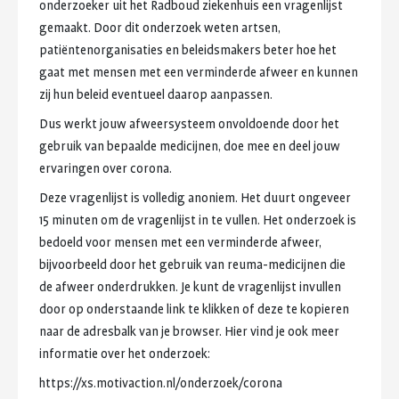
onderzoeker
uit
het
Radboud
ziekenhuis
een
vragenlijst
gemaakt.
Door
dit
onderzoek
weten
artsen,
patiëntenorganisaties
en
beleidsmakers
beter
hoe
het
gaat
met
mensen
met
een
verminderde
afweer
en
kunnen
zij
hun
beleid
eventueel
daarop
aanpassen.
Dus
werkt
jouw
afweersysteem
onvoldoende
door
het
gebruik
van
bepaalde
medicijnen,
doe
mee
en
deel
jouw
ervaringen
over
corona.
Deze
vragenlijst
is
volledig
anoniem.
Het
duurt
ongeveer
15
minuten
om
de
vragenlijst
in
te
vullen.
Het
onderzoek
is
bedoeld
voor
mensen
met
een
verminderde
afweer,
bijvoorbeeld
door
het
gebruik
van
reuma-medicijnen
die
de
afweer
onderdrukken.
Je
kunt
de
vragenlijst
invullen
door
op
onderstaande
link
te
klikken
of
deze
te
kopieren
naar
de
adresbalk
van
je
browser.
Hier
vind
je
ook
meer
informatie
over
het
onderzoek:
https://xs.motivaction.nl/onderzoek/corona