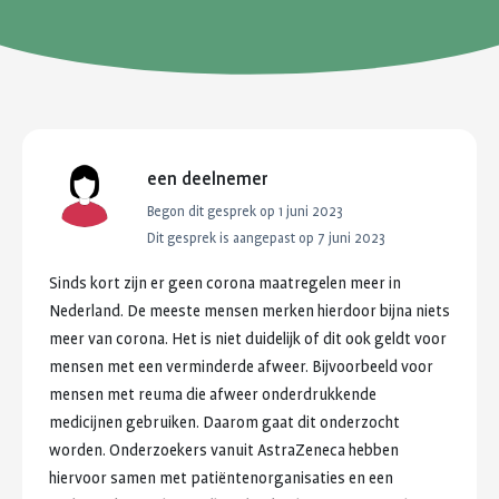
een deelnemer
Begon dit gesprek op
1 juni 2023
Dit gesprek is aangepast op 7 juni 2023
Sinds
kort
zijn
er
geen
corona
maatregelen
meer
in
Nederland.
De
meeste
mensen
merken
hierdoor
bijna
niets
meer
van
corona.
Het
is
niet
duidelijk
of
dit
ook
geldt
voor
mensen
met
een
verminderde
afweer.
Bijvoorbeeld
voor
mensen
met
reuma
die
afweer
onderdrukkende
medicijnen
gebruiken.
Daarom
gaat
dit
onderzocht
worden.
Onderzoekers
vanuit
AstraZeneca
hebben
hiervoor
samen
met
patiëntenorganisaties
en
een