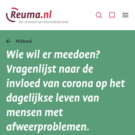
Spring
Spring
naar
naar
Open
Menu
hoofdinhoud
footer
navigatie
Prikbord
Wie wil er meedoen?
Vragenlijst naar de
invloed van corona op het
dagelijkse leven van
mensen met
afweerproblemen.