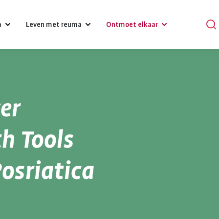
a
Leven met reuma
Ontmoet elkaar
?
Omgaan met klachten, gevoelens
Podcasts
en relaties
er
Praat mee
Psychische gezondheid en reuma
en
Verhalen
th Tools
Diagnose reuma:
Voeding 
Een gezonde leefstijl
reuma
Activiteiten
wat nu?
reuma
Posriatica
Werk
r bij reuma
Lotgenoten zoeken
Je hebt gehoord dat je reuma
Gezonde voedin
Hulpmiddelen en aanpassingen
hebt. Dat is schrikken. Er
belangrijk voor 
komt veel op je af. Je moet
gezondheid. Bij
Zorgverzekering
wennen aan leven met
gezond eten he