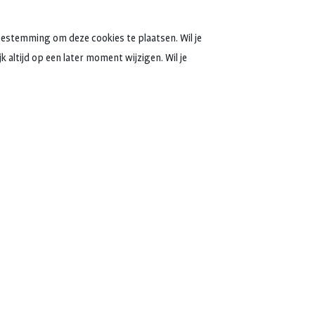
oestemming om deze cookies te plaatsen. Wil je
 altijd op een later moment wijzigen. Wil je
 jaar
besteden we in
 thema dit jaar