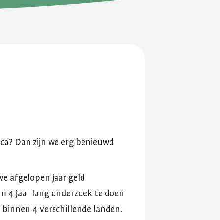
en je
ersterken.
ing en
ica?
Dan
zijn
we
erg
benieuwd
we
afgelopen
jaar
geld
m
4
jaar
lang
onderzoek
te
doen
e
binnen
4
verschillende
landen.