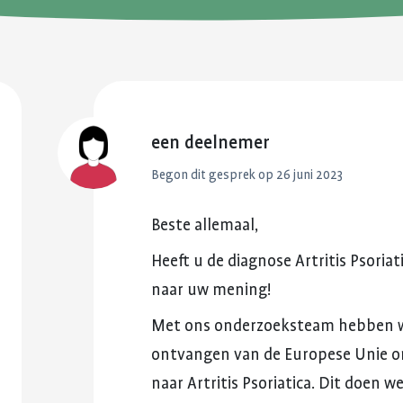
reuma. Hier lees je hoe je met
fitter te voelen 
Kinderwens en zwangerschap
deze eerste periode om kunt
weerstand te v
gaan.
Jong en reuma
Meer over voed
Meer over de eerste
reuma
Zorgen voor een ander met reuma
periode met reuma
Appwijzer
een deelnemer
Begon dit gesprek op
26 juni 2023
Beste
allemaal,
Heeft
u
de
diagnose
Artritis
Psoriat
naar
uw
mening!
Met
ons
onderzoeksteam
hebben
ontvangen
van
de
Europese
Unie
o
naar
Artritis
Psoriatica.
Dit
doen
w