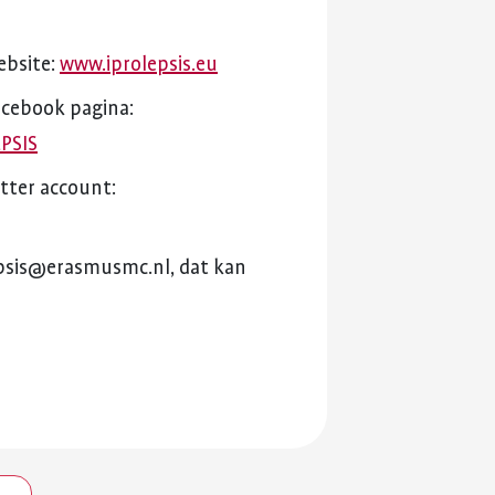
ebsite:
www.iprolepsis.eu
acebook
pagina:
PSIS
tter
account:
epsis@erasmusmc.nl,
dat
kan