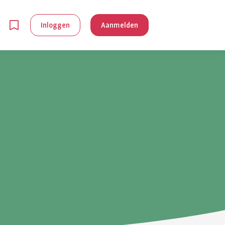
Inloggen
Aanmelden
en
g is
je
 reuma kan
lpen om je