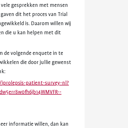
vele
gesprekken
met
mensen
ngaven
dit
het
proces
van
Trial
ngewikkeld
is.
Daarom
willen
wij
en
die
u
kan
helpen
met
dit
m
de
volgende
enquete
in
te
wikkelen
die
door
jullie
gewenst
nk:
/iprolepsis-patient-survey-nl?
9dw5err8w0fh6jb14WMVFR--
eer
informatie
willen,
dan
kan