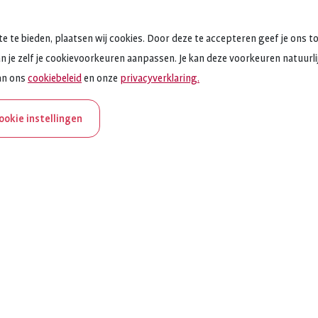
e te bieden, plaatsen wij cookies. Door deze te accepteren geef je ons t
an je zelf je cookievoorkeuren aanpassen. Je kan deze voorkeuren natuurlijk
an ons
cookiebeleid
en onze
privacyverklaring.
cookie instellingen
aNederland bestaat 100
et ReumaNederland zich in voor mensen met reuma. Daarom 
ar extra aandacht aan Nederland verlicht reuma en zie je dit
op verschillende plekken terug op het platform.