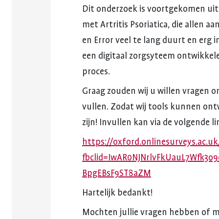
Dit
onderzoek
is
voortgekomen
uit
met
Artritis
Psoriatica,
die
allen
aa
en
Error
veel
te
lang
duurt
en
erg
i
een
digitaal
zorgsyteem
ontwikkel
proces.
Graag
zouden
wij
u
willen
vragen
o
vullen.
Zodat
wij
tools
kunnen
ont
zijn!
Invullen
kan
via
de
volgende
li
https://oxford.onlinesurveys.ac.uk
fbclid=IwAR0NJNrlvFkUauL7Wfk3o
BpgEBsF9ST8aZM
Hartelijk
bedankt!
Mochten
jullie
vragen
hebben
of
m