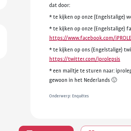
dat
door:
*
te
kijken
op
onze
(Engelstalige)
w
*
te
kijken
op
onze
(Engelstalige)
f
https://www.facebook.com/iPROLE
*
te
kijken
op
ons
(Engelstalige)
twi
https://twitter.com/iprolepsis
*
een
mailtje
te
sturen
naar:
iprol
gewoon
in
het
Nederlands
🙂
Onderwerp:
Enquêtes