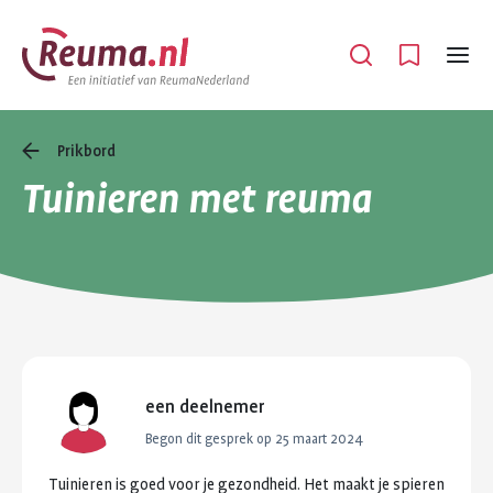
Spring
Spring
naar
naar
Open
Menu
hoofdinhoud
footer
navigatie
Prikbord
Tuinieren met reuma
een deelnemer
Begon dit gesprek op
25 maart 2024
Tuinieren
is
goed
voor
je
gezondheid.
Het
maakt
je
spieren