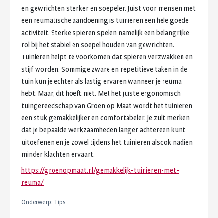
en
gewrichten
sterker
en
soepeler.
Juist
voor
mensen
met
een
reumatische
aandoening
is
tuinieren
een
hele
goede
activiteit.
Sterke
spieren
spelen
namelijk
een
belangrijke
rol
bij
het
stabiel
en
soepel
houden
van
gewrichten.
Tuinieren
helpt
te
voorkomen
dat
spieren
verzwakken
en
stijf
worden.
Sommige
zware
en
repetitieve
taken
in
de
tuin
kun
je
echter
als
lastig
ervaren
wanneer
je
reuma
hebt.
Maar,
dit
hoeft
niet.
Met
het
juiste
ergonomisch
tuingereedschap
van
Groen
op
Maat
wordt
het
tuinieren
een
stuk
gemakkelijker
en
comfortabeler.
Je
zult
merken
dat
je
bepaalde
werkzaamheden
langer
achtereen
kunt
uitoefenen
en
je
zowel
tijdens
het
tuinieren
alsook
nadien
minder
klachten
ervaart.
https://groenopmaat.nl/gemakkelijk-tuinieren-met-
reuma/
Onderwerp:
Tips