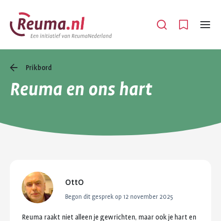
Spring
Spring
naar
naar
Open
Menu
hoofdinhoud
footer
navigatie
Prikbord
Reuma en ons hart
OttO
Begon dit gesprek op
12 november 2025
Reuma
raakt
niet
alleen
je
gewrichten,
maar
ook
je
hart
en