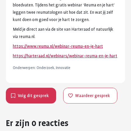
bloedvaten.
Tijdens
het
gratis
webinar
‘Reuma
en
je
hart’
leggen
twee
reumatologen
uit
hoe
dat
zit.
En
wat
jij
zelf
kunt
doen
om
goed
voor
je
hart
te
zorgen.
Meld
je
direct
aan
via
de
site
van
Harteraad
of
natuurlijk
via
reuma.nl.
https://www.reuma.nl/webinar-reuma-en-je-hart
https://harteraad.nl/webinars/webinar-reuma-en-je-hart
Onderwerpen:
Onderzoek, Innovatie
Volg dit gesprek
Waardeer gesprek
Er zijn 0 reacties