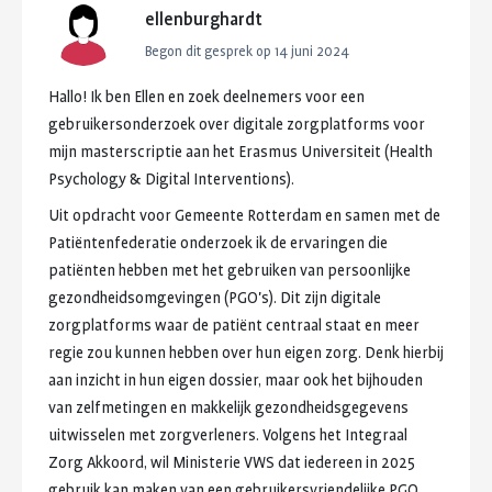
ellenburghardt
Begon dit gesprek op
14 juni 2024
Hallo!
Ik
ben
Ellen
en
zoek
deelnemers
voor
een
gebruikersonderzoek
over
digitale
zorgplatforms
voor
mijn
masterscriptie
aan
het
Erasmus
Universiteit
(Health
Psychology
&
Digital
Interventions).
Uit
opdracht
voor
Gemeente
Rotterdam
en
samen
met
de
Patiëntenfederatie
onderzoek
ik
de
ervaringen
die
patiënten
hebben
met
het
gebruiken
van
persoonlijke
gezondheidsomgevingen
(PGO's).
Dit
zijn
digitale
zorgplatforms
waar
de
patiënt
centraal
staat
en
meer
regie
zou
kunnen
hebben
over
hun
eigen
zorg.
Denk
hierbij
aan
inzicht
in
hun
eigen
dossier,
maar
ook
het
bijhouden
van
zelfmetingen
en
makkelijk
gezondheidsgegevens
uitwisselen
met
zorgverleners.
Volgens
het
Integraal
Zorg
Akkoord,
wil
Ministerie
VWS
dat
iedereen
in
2025
gebruik
kan
maken
van
een
gebruikersvriendelijke
PGO.