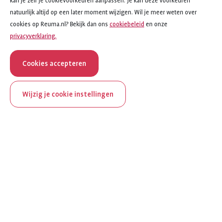
kan je zelf je cookievoorkeuren aanpassen. Je kan deze voorkeuren
natuurlijk altijd op een later moment wijzigen. Wil je meer weten over
cookies op Reuma.nl? Bekijk dan ons
cookiebeleid
en onze
privacyverklaring.
Cookies accepteren
Wijzig je cookie instellingen
Toon alle onderwerpen
ReumaNederland bestaat
Onderwerpen
100 jaar
Lichtpuntjes
Al 100 jaar zet ReumaNederland zich in voor mensen met
Vorm van reuma
reuma. Daarom besteden we in het jubileumjaar extra
aandacht aan Nederland verlicht reuma en zie je dit thema dit
Bewegen