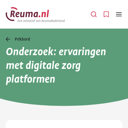
Spring
Spring
naar
naar
Open
Menu
hoofdinhoud
footer
navigatie
Prikbord
Onderzoek: ervaringen
met digitale zorg
platformen