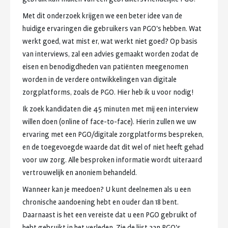
Met
dit
onderzoek
krijgen
we
een
beter
idee
van
de
huidige
ervaringen
die
gebruikers
van
PGO's
hebben.
Wat
werkt
goed,
wat
mist
er,
wat
werkt
niet
goed?
Op
basis
van
interviews,
zal
een
advies
gemaakt
worden
zodat
de
eisen
en
benodigdheden
van
patiënten
meegenomen
worden
in
de
verdere
ontwikkelingen
van
digitale
zorgplatforms,
zoals
de
PGO.
Hier
heb
ik
u
voor
nodig!
Ik
zoek
kandidaten
die
45
minuten
met
mij
een
interview
willen
doen
(online
of
face-to-face).
Hierin
zullen
we
uw
ervaring
met
een
PGO/digitale
zorgplatforms
bespreken,
en
de
toegevoegde
waarde
dat
dit
wel
of
niet
heeft
gehad
voor
uw
zorg.
Alle
besproken
informatie
wordt
uiteraard
vertrouwelijk
en
anoniem
behandeld.
Wanneer
kan
je
meedoen?
U
kunt
deelnemen
als
u
een
chronische
aandoening
hebt
en
ouder
dan
18
bent.
Daarnaast
is
het
een
vereiste
dat
u
een
PGO
gebruikt
of
hebt
gebruikt
in
het
verleden.
Zie
de
lijst
aan
PGO's