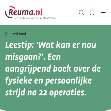
Spring
Spring
naar
naar
Open
Menu
hoofdinhoud
footer
navigatie
Prikbord
Leestip: 'Wat kan er nou
misgaan?'. Een
aangrijpend boek over de
fysieke en persoonlijke
strijd na 22 operaties.