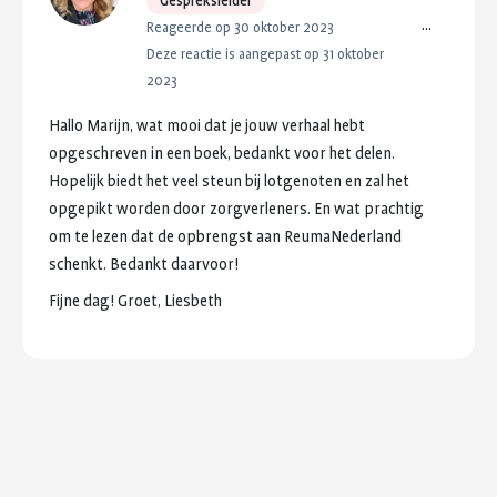
Gespreksleider
...
Reageerde op 30 oktober 2023
Deze reactie is aangepast op 31 oktober
2023
Hallo
Marijn,
wat
mooi
dat
je
jouw
verhaal
hebt
opgeschreven
in
een
boek,
bedankt
voor
het
delen.
Hopelijk
biedt
het
veel
steun
bij
lotgenoten
en
zal
het
opgepikt
worden
door
zorgverleners.
En
wat
prachtig
om
te
lezen
dat
de
opbrengst
aan
ReumaNederland
schenkt.
Bedankt
daarvoor!
Fijne
dag!
Groet,
Liesbeth