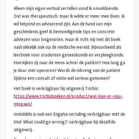
Alleen
mijn
eigen
verhaal
vertellen
vond
ik
onvoldoende.
Dat
was
therapeutisch,
maar
ik
wilde
er
meer
mee
doen.
Ik
wil
helpend
en
adviserend
zijn.
Aan
de
hand
van
mijn
geschiedenis
geef
ik
bemoedigende
tips
en
concrete
adviezen
voor
lotgenoten,
maar
ik
richt
mij
met
dit
boek
nadrukkelijk
ook
op
de
medische
wereld.
Bijvoorbeeld
als
leerboek
voor
studenten
geneeskunde
en
verpleegkunde.
Hoe
kijken
zij
naar
de
mens
achter
de
patiënt?
Hoe
lang
ga
je
door
met
opereren?
Wordt
de
inbreng
van
de
patiënt
tijdens
een
consult
of
visite
wel
serieus
genomen?
Het
boek
is
verkrijgbaar
bij
uitgeverij
Trichis:
https://www.trichisboeken.nl/product/wat-kan-er-nou-
misgaan/.
Inmiddels
is
ook
een
Engelse
vertaling
verkrijgbaar
met
de
titel
‘What
could
go
wrong?’,
verkrijgbaar
bij
dezelfde
uitgeverij.