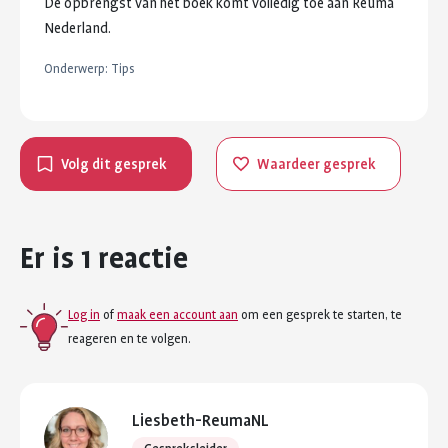
De
opbrengst
van
het
boek
komt
volledig
toe
aan
Reuma
Nederland.
Onderwerp:
Tips
Volg dit gesprek
Waardeer gesprek
Er is 1 reactie
Log in
of
maak een account aan
om een gesprek te starten, te
reageren en te volgen.
Liesbeth-ReumaNL