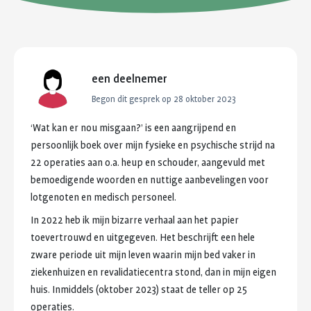
een deelnemer
Begon dit gesprek op
28 oktober 2023
‘Wat
kan
er
nou
misgaan?’
is
een
aangrijpend
en
persoonlijk
boek
over
mijn
fysieke
en
psychische
strijd
na
22
operaties
aan
o.a.
heup
en
schouder,
aangevuld
met
bemoedigende
woorden
en
nuttige
aanbevelingen
voor
lotgenoten
en
medisch
personeel.
In
2022
heb
ik
mijn
bizarre
verhaal
aan
het
papier
toevertrouwd
en
uitgegeven.
Het
beschrijft
een
hele
zware
periode
uit
mijn
leven
waarin
mijn
bed
vaker
in
ziekenhuizen
en
revalidatiecentra
stond,
dan
in
mijn
eigen
huis.
Inmiddels
(oktober
2023)
staat
de
teller
op
25
operaties.