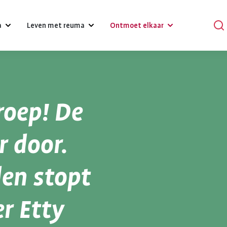
a
Leven met reuma
Ontmoet elkaar
?
Omgaan met klachten, gevoelens
Podcasts
en relaties
roep! De
Praat mee
Psychische gezondheid en reuma
en
Verhalen
r door.
Diagnose reuma:
Voeding 
Een gezonde leefstijl
reuma
Activiteiten
wat nu?
reuma
en stopt
Werk
r bij reuma
Lotgenoten zoeken
Je hebt gehoord dat je reuma
Gezonde voedin
Hulpmiddelen en aanpassingen
hebt. Dat is schrikken. Er
belangrijk voor 
er Etty
komt veel op je af. Je moet
gezondheid. Bij
Zorgverzekering
wennen aan leven met
gezond eten he