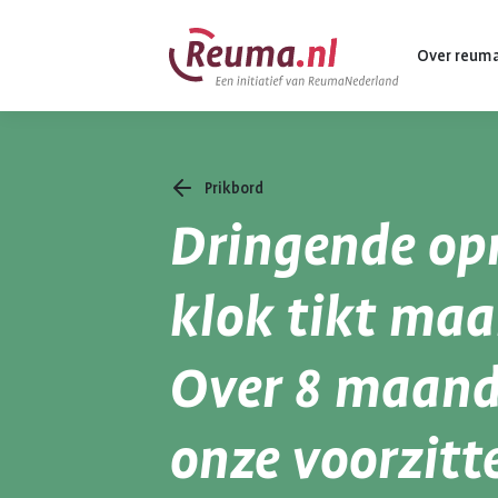
Spring
Spring
Over reum
naar
naar
hoofdinhoud
footer
navigatie
Prikbord
Wat is reuma
Dringende op
Diagnose
Behandeling
klok tikt maa
Vormen van 
Over 8 maand
Komt ook voo
onze voorzitt