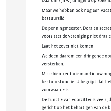
Daarom
zijn
wij
dringend
op
zoek
n
Maar
we
hebben
ook
nog
een
vaca
bestuurslid.
De
penningmeester,
Dora
en
secret
voorzitter
de
vereniging
niet
draai
Laat
het
zover
niet
komen!
We
doen
daarom
een
dringende
op
versterken.
Misschien
kent
u
iemand
in
uw
omg
bestuursfunctie.
U
begrijpt
dat
he
voorwaarde
is.
De
functie
van
voorzitter
is
veelzijd
gericht
op
het
behartigen
van
de
b