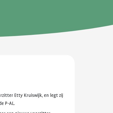
en je
ersterken.
ing en
rzitter
Etty
Kruiswijk,
en
legt
zij
de
P-AL.