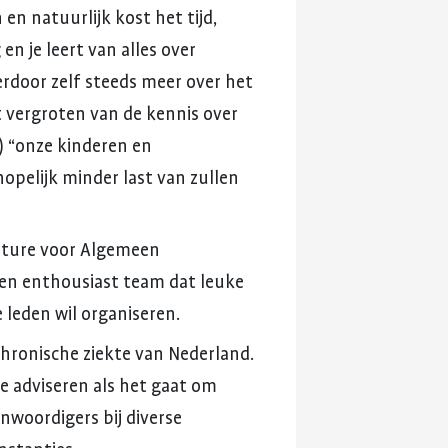
n
en
natuurlijk
kost
het
tijd,
g
en
je
leert
van
alles
over
erdoor
zelf
steeds
meer
over
het
t
vergroten
van
de
kennis
over
)
“onze
kinderen
en
hopelijk
minder
last
van
zullen
ature
voor
Algemeen
en
enthousiast
team
dat
leuke
e
leden
wil
organiseren.
chronische
ziekte
van
Nederland.
te
adviseren
als
het
gaat
om
enwoordigers
bij
diverse