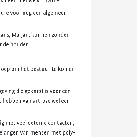
aar
een
nieuwe
voorzitter.
ture
voor
nog
een
algemeen
aris,
Marjan,
kunnen
zonder
ende
houden.
roep
om
het
bestuur
te
komen
eving
die
geknipt
is
voor
een
t
hebben
van
artrose
wel
een
ig
met
veel
externe
contacten,
elangen
van
mensen
met
poly-