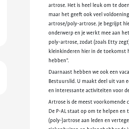
artrose.
Het
is
heel
leuk
om
te
doe
maar
het
geeft
ook
veel
voldoenin
artrose/poly-artrose.
Je
begrijpt
hi
onderwerp
en
je
werkt
mee
aan
he
poly-artrose,
zodat
(zoals
Etty
zegt
kleinkinderen
hier
in
de
toekomst
hebben”.
Daarnaast
hebben
we
ook
een
vac
Bestuurslid.
U
maakt
deel
uit
van
e
en
interessante
activiteiten
voor
d
Artrose
is
de
meest
voorkomende
De
P-AL
staat
op
om
te
helpen
en
(poly-)artrose
aan
leden
en
verteg