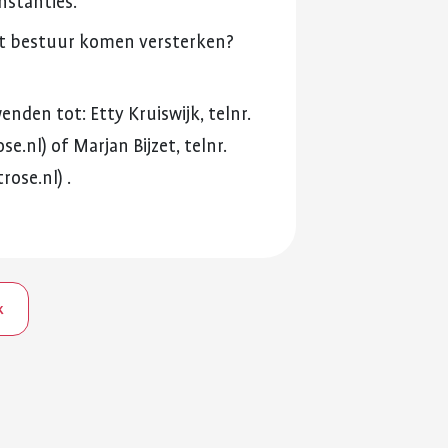
instanties.
t
bestuur
komen
versterken?
enden
tot:
Etty
Kruiswijk,
telnr.
se.nl)
of
Marjan
Bijzet,
telnr.
rose.nl)
.
k