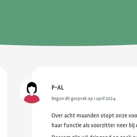
reuma. Hier lees je hoe je met
fitter te voelen 
Kinderwens en zwangerschap
deze eerste periode om kunt
weerstand te v
gaan.
Jong en reuma
Meer over voed
Meer over de eerste
reuma
Zorgen voor een ander met reuma
periode met reuma
Appwijzer
P-AL
Begon dit gesprek op
1 april 2024
Over
acht
maanden
stopt
onze
voo
haar
functie
als
voorzitter
neer
bij