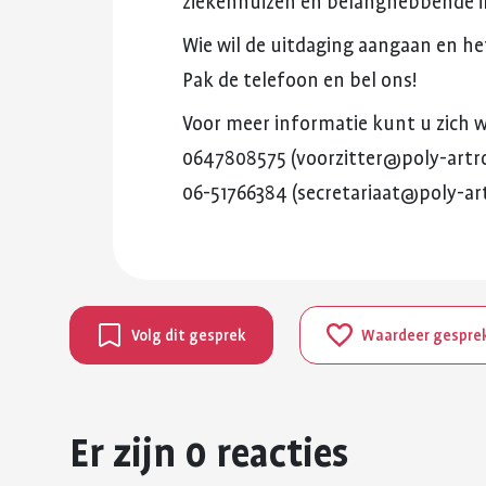
ziekenhuizen
en
belanghebbende
Wie
wil
de
uitdaging
aangaan
en
he
Pak
de
telefoon
en
bel
ons!
Voor
meer
informatie
kunt
u
zich
w
0647808575
(voorzitter@poly-artro
06-51766384
(secretariaat@poly-art
Volg dit gesprek
Waardeer gespre
Er zijn 0 reacties