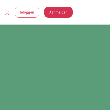
Inloggen
Aanmelden
en
g is
je
 reuma kan
lpen om je