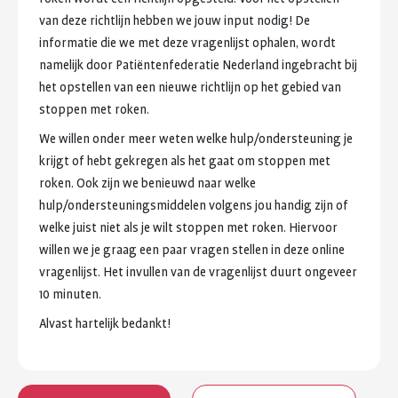
van
deze
richtlijn
hebben
we
jouw
input
nodig!
De
informatie
die
we
met
deze
vragenlijst
ophalen,
wordt
namelijk
door
Patiëntenfederatie
Nederland
ingebracht
bij
het
opstellen
van
een
nieuwe
richtlijn
op
het
gebied
van
stoppen
met
roken.
We
willen
onder
meer
weten
welke
hulp/ondersteuning
je
krijgt
of
hebt
gekregen
als
het
gaat
om
stoppen
met
roken.
Ook
zijn
we
benieuwd
naar
welke
hulp/ondersteuningsmiddelen
volgens
jou
handig
zijn
of
welke
juist
niet
als
je
wilt
stoppen
met
roken.
Hiervoor
willen
we
je
graag
een
paar
vragen
stellen
in
deze
online
vragenlijst.
Het
invullen
van
de
vragenlijst
duurt
ongeveer
10
minuten.
Alvast
hartelijk
bedankt!