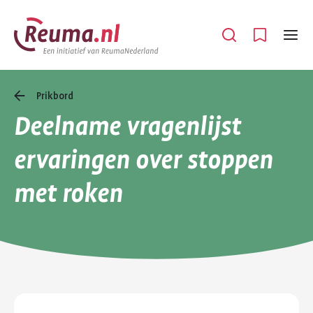
Spring
Spring
naar
naar
Open
Menu
hoofdinhoud
footer
navigatie
Prikbord
Deelname vragenlijst
ervaringen over stoppen
met roken