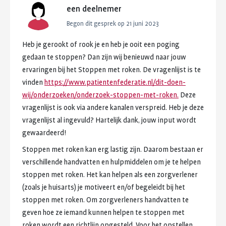
een deelnemer
Begon dit gesprek op
21 juni 2023
Heb
je
gerookt
of
rook
je
en
heb
je
ooit
een
poging
gedaan
te
stoppen?
Dan
zijn
wij
benieuwd
naar
jouw
ervaringen
bij
het
Stoppen
met
roken.
De
vragenlijst
is
te
vinden
https://www.patientenfederatie.nl/dit-doen-
wij/onderzoeken/onderzoek-stoppen-met-roken.
Deze
vragenlijst
is
ook
via
andere
kanalen
verspreid.
Heb
je
deze
vragenlijst
al
ingevuld?
Hartelijk
dank,
jouw
input
wordt
gewaardeerd!
Stoppen
met
roken
kan
erg
lastig
zijn.
Daarom
bestaan
er
verschillende
handvatten
en
hulpmiddelen
om
je
te
helpen
stoppen
met
roken.
Het
kan
helpen
als
een
zorgverlener
(zoals
je
huisarts)
je
motiveert
en/of
begeleidt
bij
het
stoppen
met
roken.
Om
zorgverleners
handvatten
te
geven
hoe
ze
iemand
kunnen
helpen
te
stoppen
met
roken
wordt
een
richtlijn
opgesteld.
Voor
het
opstellen