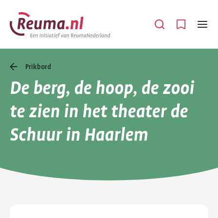
Spring
Spring
naar
naar
Open
Menu
hoofdinhoud
footer
navigatie
Prikbord
De berg, de hoop, de zooi
te zien in het theater de
Schuur in Haarlem