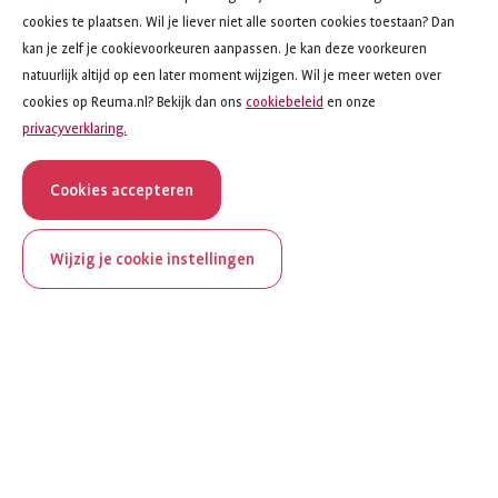
cookies te plaatsen. Wil je liever niet alle soorten cookies toestaan? Dan
kan je zelf je cookievoorkeuren aanpassen. Je kan deze voorkeuren
natuurlijk altijd op een later moment wijzigen. Wil je meer weten over
cookies op Reuma.nl? Bekijk dan ons
cookiebeleid
en onze
privacyverklaring.
Cookies accepteren
Wijzig je cookie instellingen
Toon alle onderwerpen
ReumaNederland bestaat
Onderwerpen
100 jaar
Lichtpuntjes
Al 100 jaar zet ReumaNederland zich in voor mensen met
Vorm van reuma