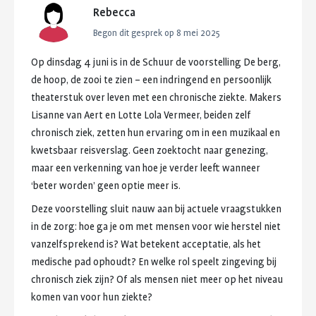
Rebecca
Begon dit gesprek op
8 mei 2025
Op
dinsdag
4
juni
is
in
de
Schuur
de
voorstelling
De
berg,
de
hoop,
de
zooi
te
zien
–
een
indringend
en
persoonlijk
theaterstuk
over
leven
met
een
chronische
ziekte.
Makers
Lisanne
van
Aert
en
Lotte
Lola
Vermeer,
beiden
zelf
chronisch
ziek,
zetten
hun
ervaring
om
in
een
muzikaal
en
kwetsbaar
reisverslag.
Geen
zoektocht
naar
genezing,
maar
een
verkenning
van
hoe
je
verder
leeft
wanneer
‘beter
worden’
geen
optie
meer
is.
Deze
voorstelling
sluit
nauw
aan
bij
actuele
vraagstukken
in
de
zorg:
hoe
ga
je
om
met
mensen
voor
wie
herstel
niet
vanzelfsprekend
is?
Wat
betekent
acceptatie,
als
het
medische
pad
ophoudt?
En
welke
rol
speelt
zingeving
bij
chronisch
ziek
zijn?
Of
als
mensen
niet
meer
op
het
niveau
komen
van
voor
hun
ziekte?