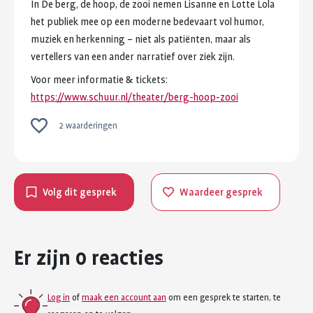
In
De
berg,
de
hoop,
de
zooi
nemen
Lisanne
en
Lotte
Lola
het
publiek
mee
op
een
moderne
bedevaart
vol
humor,
muziek
en
herkenning
–
niet
als
patiënten,
maar
als
vertellers
van
een
ander
narratief
over
ziek
zijn.
Voor
meer
informatie
&
tickets:
https://www.schuur.nl/theater/berg-hoop-zooi
2 waarderingen
Volg dit gesprek
Waardeer gesprek
Er zijn 0 reacties
Log in
of
maak een account aan
om een gesprek te starten, te