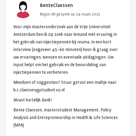
BenteClaessen
Begon dit gesprek op
24 maart 2025
Voor
mijn
masteronderzoek
aan
de
Vrije
Universiteit
Amsterdam
ben
ik
op
zoek
naar
iemand
met
ervaring
in
het
gebruik
van
injectiepennen
bij
reuma.
In
een
kort
interview
(ongeveer
45–60
minuten)
hoor
ik
graag
over
uw
ervaringen,
wensen
en
eventuele
uitdagingen.
Uw
input
helpt
om
het
gebruik
en
de
beoordeling
van
injectiepennen
te
verbeteren.
Meedoen
of
suggesties?
Stuur
gerust
een
mailtje
naar:
b.c.claessen@student.vu.nl
Alvast
hartelijk
dank!
Bente
Claessen,
masterstudent
Management,
Policy
Analysis
and
Entrepreneurship
in
Health
&
Life
Sciences
(MPA)