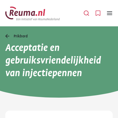
Spring
Spring
naar
naar
Open
Menu
hoofdinhoud
footer
navigatie
Prikbord
Acceptatie en
gebruiksvriendelijkheid
van injectiepennen