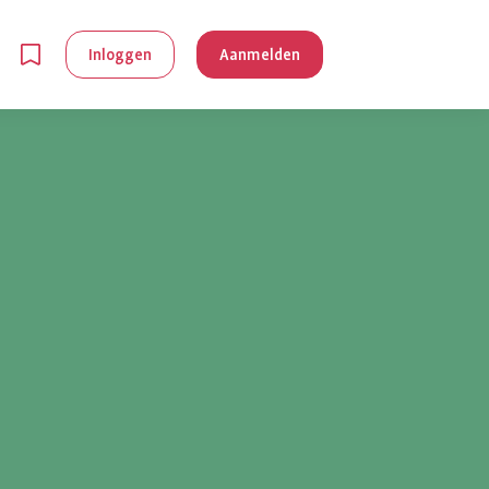
Inloggen
Aanmelden
en
g is
je
 reuma kan
lpen om je