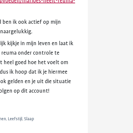
/opvoeden/marloes-heeft-reuma-
l
ben
ik
ook
actief
op
mijn
naargelukkig.
ijk
kijkje
in
mijn
leven
en
laat
ik
reuma
onder
controle
te
t
heel
goed
hoe
het
voelt
om
dus
ik
hoop
dat
ik
je
hiermee
ook
gelden
en
je
uit
die
situatie
olgen
op
dit
account!
n, Leefstijl, Slaap