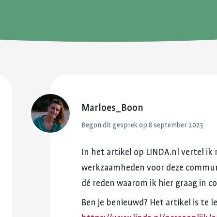
reuma. Hier lees je hoe je met
fitter te voelen 
Kinderwens en zwangerschap
deze eerste periode om kunt
weerstand te v
gaan.
Jong en reuma
Meer over voed
Meer over de eerste
reuma
Zorgen voor een ander met reuma
periode met reuma
Appwijzer
Marloes_Boon
Begon dit gesprek op
8 september 2023
In
het
artikel
op
LINDA.nl
vertel
ik
werkzaamheden
voor
deze
commun
dé
reden
waarom
ik
hier
graag
in
co
Ben
je
benieuwd?
Het
artikel
is
te
l