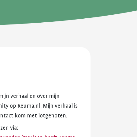
en je
ersterken.
ing en
mijn
verhaal
en
over
mijn
ity
op
Reuma.nl.
Mijn
verhaal
is
ntact
kom
met
lotgenoten.
ezen
via: