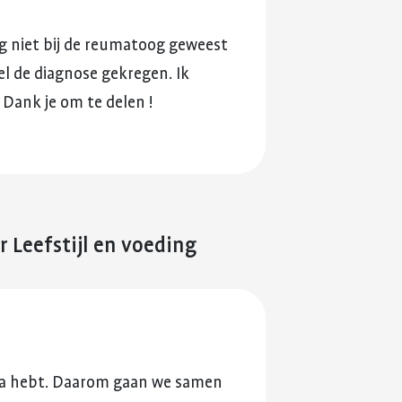
g
niet
bij
de
reumatoog
geweest
el
de
diagnose
gekregen.
Ik
Dank
je
om
te
delen
!
r Leefstijl en voeding
euma hebt. Daarom gaan we samen