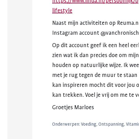
https://www.linda.nl/persoonlijk
lifestyle
Naast
mijn
activiteiten
op
Reuma.n
Instagram
account
@vanchronisch
Op
dit
account
geef
ik
een
heel
eerl
zien
wat
ik
dan
precies
doe
om
mijn
houden
op
natuurlijke
wijze.
Ik
wee
met
je
rug
tegen
de
muur
te
staan
kan
inspireren
mocht
dit
voor
jou
kan
trekken.
Voel
je
vrij
om
me
te
v
Groetjes
Marloes
Onderwerpen:
Voeding, Ontspanning, Vitamine