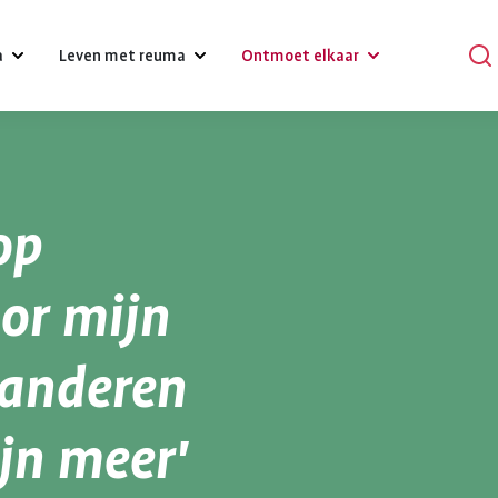
a
Leven met reuma
Ontmoet elkaar
?
Omgaan met klachten, gevoelens
Podcasts
en relaties
op
Praat mee
Psychische gezondheid en reuma
en
Verhalen
oor mijn
Diagnose reuma:
Voeding 
Een gezonde leefstijl
reuma
Activiteiten
wat nu?
reuma
eranderen
Werk
r bij reuma
Lotgenoten zoeken
Je hebt gehoord dat je reuma
Gezonde voedin
Hulpmiddelen en aanpassingen
hebt. Dat is schrikken. Er
belangrijk voor 
jn meer'
komt veel op je af. Je moet
gezondheid. Bij
Zorgverzekering
wennen aan leven met
gezond eten he