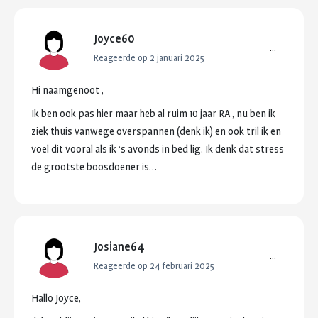
Joyce60
...
Reageerde op 2 januari 2025
Hi
naamgenoot
,
Ik
ben
ook
pas
hier
maar
heb
al
ruim
10
jaar
RA
,
nu
ben
ik
ziek
thuis
vanwege
overspannen
(denk
ik)
en
ook
tril
ik
en
voel
dit
vooral
als
ik
‘s
avonds
in
bed
lig.
Ik
denk
dat
stress
de
grootste
boosdoener
is…
Josiane64
...
Reageerde op 24 februari 2025
Hallo
Joyce,