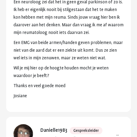
Een
neuroloog
zei
dat
het
in
geen
geval
parkinson
of
zo
is.
Ik
heb
er
eigenlijk
nooit
bij
stilgestaan
dat
het
te
maken
kon
hebben
met
mijn
reuma.
Sinds
jouw
vraag
hier
ben
ik
daarover
aan
het
denken.
Maar
dan
vraag
ik
me
af
waarom
mijn
reumatoloog
nooit
iets
daarvan
zei.
Een
EMG
van
beide
armen/handen
geven
problemen,
maar
niet
van
die
aard
dat
er
een
ziekte
uit
komt.
Dus
ze
zien
wel
iets
in
mijn
zenuwen,
maar
ze
weten
niet
wat.
Wil
je
mij
hier
op
de
hoogte
houden
mocht
je
weten
waardoor
je
beeft?
Thanks
en
veel
goede
moed
Josiane
Danielle1983
Gespreksleider
...