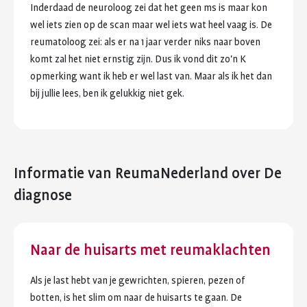
Inderdaad
de
neuroloog
zei
dat
het
geen
ms
is
maar
kon
wel
iets
zien
op
de
scan
maar
wel
iets
wat
heel
vaag
is.
De
reumatoloog
zei:
als
er
na
1
jaar
verder
niks
naar
boven
komt
zal
het
niet
ernstig
zijn.
Dus
ik
vond
dit
zo'n
K
opmerking
want
ik
heb
er
wel
last
van.
Maar
als
ik
het
dan
bij
jullie
lees,
ben
ik
gelukkig
niet
gek.
Informatie van ReumaNederland
over De
diagnose
Naar de huisarts met reumaklachten
Als je last hebt van je gewrichten, spieren, pezen of
botten, is het slim om naar de huisarts te gaan. De