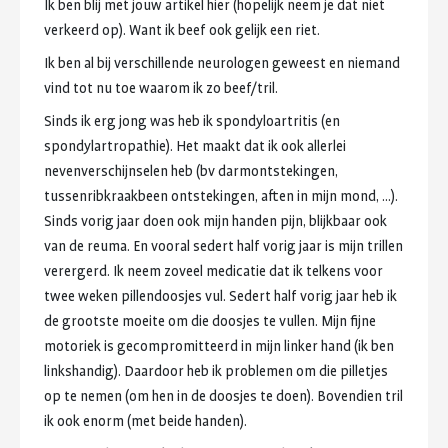
Ik
ben
blij
met
jouw
artikel
hier
(hopelijk
neem
je
dat
niet
verkeerd
op).
Want
ik
beef
ook
gelijk
een
riet.
Ik
ben
al
bij
verschillende
neurologen
geweest
en
niemand
vind
tot
nu
toe
waarom
ik
zo
beef/tril.
Sinds
ik
erg
jong
was
heb
ik
spondyloartritis
(en
spondylartropathie).
Het
maakt
dat
ik
ook
allerlei
nevenverschijnselen
heb
(bv
darmontstekingen,
tussenribkraakbeen
ontstekingen,
aften
in
mijn
mond,
...).
Sinds
vorig
jaar
doen
ook
mijn
handen
pijn,
blijkbaar
ook
van
de
reuma.
En
vooral
sedert
half
vorig
jaar
is
mijn
trillen
verergerd.
Ik
neem
zoveel
medicatie
dat
ik
telkens
voor
twee
weken
pillendoosjes
vul.
Sedert
half
vorig
jaar
heb
ik
de
grootste
moeite
om
die
doosjes
te
vullen.
Mijn
fijne
motoriek
is
gecompromitteerd
in
mijn
linker
hand
(ik
ben
linkshandig).
Daardoor
heb
ik
problemen
om
die
pilletjes
op
te
nemen
(om
hen
in
de
doosjes
te
doen).
Bovendien
tril
ik
ook
enorm
(met
beide
handen).