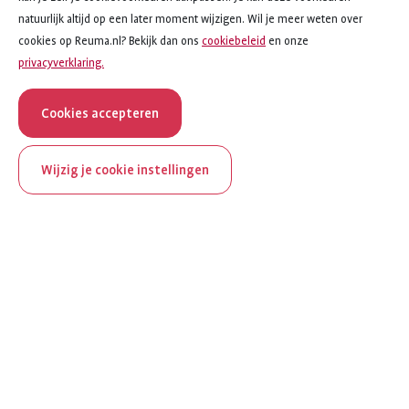
natuurlijk altijd op een later moment wijzigen. Wil je meer weten over
cookies op Reuma.nl? Bekijk dan ons
cookiebeleid
en onze
privacyverklaring.
Cookies accepteren
Wijzig je cookie instellingen
Toon alle onderwerpen
ReumaNederland bestaat
Onderwerpen
100 jaar
Lichtpuntjes
Al 100 jaar zet ReumaNederland zich in voor mensen met
Vorm van reuma
reuma. Daarom besteden we in het jubileumjaar extra
aandacht aan Nederland verlicht reuma en zie je dit thema dit
Bewegen