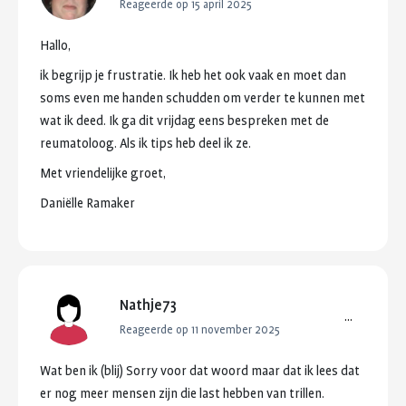
Reageerde op 15 april 2025
Hallo,
ik
begrijp
je
frustratie.
Ik
heb
het
ook
vaak
en
moet
dan
soms
even
me
handen
schudden
om
verder
te
kunnen
met
wat
ik
deed.
Ik
ga
dit
vrijdag
eens
bespreken
met
de
reumatoloog.
Als
ik
tips
heb
deel
ik
ze.
Met
vriendelijke
groet,
Daniëlle
Ramaker
Nathje73
...
Reageerde op 11 november 2025
Wat
ben
ik
(blij)
Sorry
voor
dat
woord
maar
dat
ik
lees
dat
er
nog
meer
mensen
zijn
die
last
hebben
van
trillen.