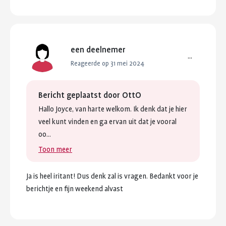
een deelnemer
...
Reageerde op 31 mei 2024
Bericht geplaatst door
OttO
Hallo
Joyce,
van
harte
welkom.
Ik
denk
dat
je
hier
veel
kunt
vinden
en
ga
ervan
uit
dat
je
vooral
oo...
Toon meer
Ja
is
heel
iritant!
Dus
denk
zal
is
vragen.
Bedankt
voor
je
berichtje
en
fijn
weekend
alvast