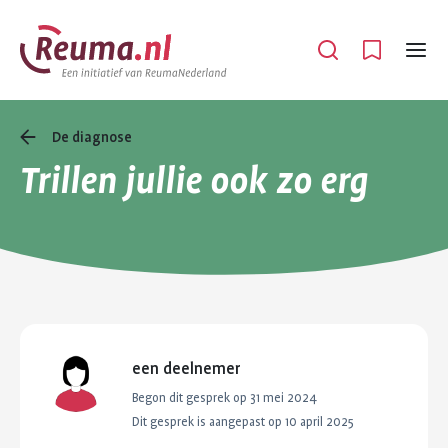
Spring
Spring
naar
naar
Open
Menu
hoofdinhoud
footer
navigatie
De diagnose
Trillen jullie ook zo erg
een deelnemer
Begon dit gesprek op
31 mei 2024
Dit gesprek is aangepast op 10 april 2025