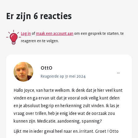
Er zijn 6 reacties
Log in
of
maak een account aan
om een gesprek te starten, te
reageren en te volgen.
OttO
...
Reageerde op 31 mei 2024
Hallo
Joyce,
van
harte
welkom.
Ik
denk
dat
je
hier
veel
kunt
vinden
en
ga
ervan
uit
dat
je
vooral
ook
veilig
kunt
delen
en
je
absoluut
begrip
en
herkenning
zult
vinden.
Ik
las
je
vraag
over
trillen,
heb
je
enig
idee
wat
de
oorzaak
zou
kunnen
zijn.
Medicatie,
aandoening,
spanning?
Lijkt
me
in
ieder
geval
heel
naar
en..irritant.
Groet
!
Otto