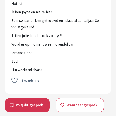
Hoi
hoi
Ik
ben
Joyce
en
nieuw
hier
Ben
42
jaar
en
ben
getrouwd
en
helaas
al
aantal
jaar
80-
100
afgekeurd
Trillen
jullie
handen
ook
zo
erg?!
Word
er
op
moment
weer
horendol
van
Iemand
tips?!
Bvd
Fijn
weekend
alvast
1 waardering
Volg dit gesprek
Waardeer gesprek