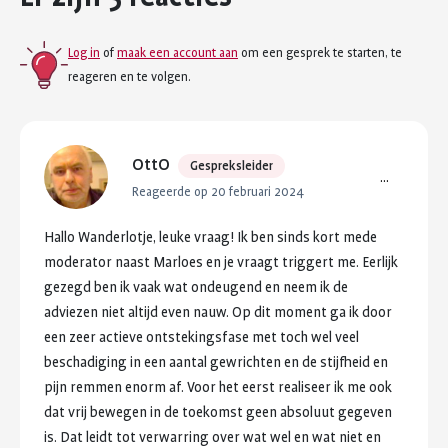
Log in
of
maak een account aan
om een gesprek te starten, te
reageren en te volgen.
OttO
Gespreksleider
...
Reageerde op 20 februari 2024
Hallo
Wanderlotje,
leuke
vraag!
Ik
ben
sinds
kort
mede
moderator
naast
Marloes
en
je
vraagt
triggert
me.
Eerlijk
gezegd
ben
ik
vaak
wat
ondeugend
en
neem
ik
de
adviezen
niet
altijd
even
nauw.
Op
dit
moment
ga
ik
door
een
zeer
actieve
ontstekingsfase
met
toch
wel
veel
beschadiging
in
een
aantal
gewrichten
en
de
stijfheid
en
pijn
remmen
enorm
af.
Voor
het
eerst
realiseer
ik
me
ook
dat
vrij
bewegen
in
de
toekomst
geen
absoluut
gegeven
is.
Dat
leidt
tot
verwarring
over
wat
wel
en
wat
niet
en