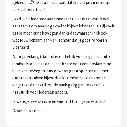
gebieden
😊.
Met
als
resultaat
dat
ik
nu
al
jaren
medicijn-
en
klachtenvrij
leef.
Raad
ik
dit
iedereen
aan?
Nee
zeker
niet
maar
wat
ik
wel
aanraad
is
om
naar
je
gevoel
te
blijven
luisteren.
Als
jij
voelt
dat
je
meer
kunt
bewegen
dan
is
dat
waarschijnlijk
ook
wat
jouw
lichaam
aan
kan,
zonder
dat
je
gaat
forceren
uiteraard.
Door
jarenlang
trial
and
error
heb
ik
voor
mij
persoonlijk
inmiddels
ontdekt
dat
ik
het
beste
door
een
opvlamming
heen
kan
bewegen,
dus
gewoon
gaan
sporten
ook
met
ontstoken
knieën
bijvoorbeeld,
omdat
het
dan
sneller
wegtrekt
dan
dat
ik
op
de
bank
ga
liggen.
Maar
dit
is
natuurlijk
voor
iedereen
anders.
Ik
wens
je
veel
sterkte
en
wijsheid
toe
in
je
zoektocht!
Groetjes
Marloes