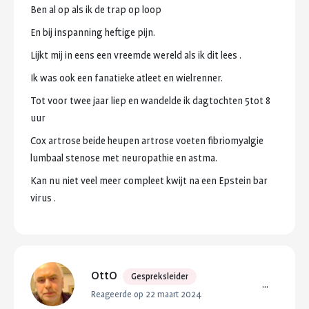
Ben
al
op
als
ik
de
trap
op
loop
En
bij
inspanning
heftige
pijn.
Lijkt
mij
in
eens
een
vreemde
wereld
als
ik
dit
lees
.
Ik
was
ook
een
fanatieke
atleet
en
wielrenner.
Tot
voor
twee
jaar
liep
en
wandelde
ik
dagtochten
5tot
8
uur
Cox
artrose
beide
heupen
artrose
voeten
fibriomyalgie
lumbaal
stenose
met
neuropathie
en
astma.
Kan
nu
niet
veel
meer
compleet
kwijt
na
een
Epstein
bar
virus
.
OttO
Gespreksleider
...
Reageerde op 22 maart 2024