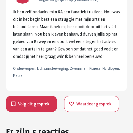
Ik
ben
zelf
ondanks
mijn
RA
een
fanatiek
triatleet.
Nou
was
dit
in
het
begin
best
een
struggle
met
mijn
arts
en
behandelaren.
Maar
ik
heb
mij
hier
nooit
door
uit
het
veld
laten
slaan.
Nou
ben
ik
even
benieuwd
durven
jullie
op
het
gebied
van
Bewegen
en
sport
wel
eens
tegen
het
advies
van
een
arts
in
te
gaan?
Gewoon
omdat
het
goed
voelt
en
omdat
jij
het
heel
graag
wil?
Ik
ben
heel
benieuwd!
Onderwerpen:
Lichaamsbeweging, Zwemmen, Fitness, Hardlopen,
Fietsen
Volg dit gesprek
Waardeer gesprek
Er zijn 5 reacties