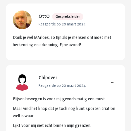
OttO
Gespreksleider
...
Reageerde op 20 maart 2024
Dank
je
wel
MArloes,
zo
fijn
als
je
mensen
ontmoet
met
herkenning
en
erkenning.
Fijne
avond!
Chipover
...
Reageerde op 20 maart 2024
Blijven
bewegen
is
voor
mij
gevoelsmatig
een
must
Maar
vind
het
knap
dat
je
toch
nog
kunt
sporten
triatlon
well
is
waar
Lijkt
voor
mij
niet
echt
binnen
mijn
grenzen.