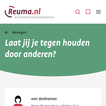
Spring
Spring
naar
naar
Open
Menu
hoofdinhoud
footer
navigatie
Bewegen
Laat jij je tegen houden
door anderen?
een deelnemer
Begon dit gesprek op
5 oktober 2023