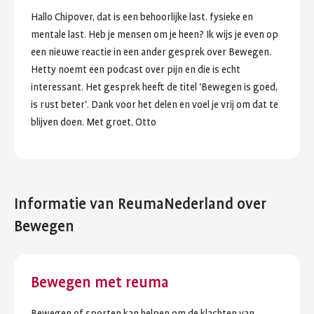
Hallo
Chipover,
dat
is
een
behoorlijke
last.
fysieke
en
mentale
last.
Heb
je
mensen
om
je
heen?
Ik
wijs
je
even
op
een
nieuwe
reactie
in
een
ander
gesprek
over
Bewegen.
Hetty
noemt
een
podcast
over
pijn
en
die
is
echt
interessant.
Het
gesprek
heeft
de
titel
'Bewegen
is
goed,
is
rust
beter'.
Dank
voor
het
delen
en
voel
je
vrij
om
dat
te
blijven
doen.
Met
groet,
Otto
Informatie van ReumaNederland
over
Bewegen
Bewegen met reuma
Bewegen of sporten kan helpen om de klachten van