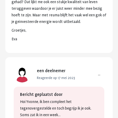
gehad?
Dat
lijkt
me
ook
een
stukje
kwaliteit
van
leven
teruggeven
waardoor
je
er
juist
weer
minder
mee
bezig
hoeft
te
zijn.
Maar
met
reuma
blijft
het
vaak
wel
een
gok
of
je
geinvesteerde
energie
wordt
uitbetaald.
Groetjes,
Eva
een deelnemer
...
Reageerde op 17 mei 2023
Bericht geplaatst door
Hoi
Yvonne,
ik
ben
compleet
het
tegenovergestelde
en
toch
begrijp
ik
je
ook.
Soms
zat
ik
in
een
week...