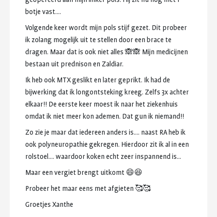
botje
vast....
Volgende
keer
wordt
mijn
pols
stijf
gezet.
Dit
probeer
ik
zolang
mogelijk
uit
te
stellen
door
een
brace
te
dragen.
Maar
dat
is
ook
niet
alles
🙈🙈
Mijn
medicijnen
bestaan
uit
prednison
en
Zaldiar.
Ik
heb
ook
MTX
geslikt
en
later
geprikt.
Ik
had
de
bijwerking
dat
ik
longontsteking
kreeg.
Zelfs
3x
achter
elkaar!!
De
eerste
keer
moest
ik
naar
het
ziekenhuis
omdat
ik
niet
meer
kon
ademen.
Dat
gun
ik
niemand!!
Zo
zie
je
maar
dat
iedereen
anders
is....
naast
RA
heb
ik
ook
polyneuropathie
gekregen.
Hierdoor
zit
ik
al
in
een
rolstoel....
waardoor
koken
echt
zeer
inspannend
is...
Maar
een
vergiet
brengt
uitkomt
😄😆
Probeer
het
maar
eens
met
afgieten
🥰🥰
Groetjes
Xanthe