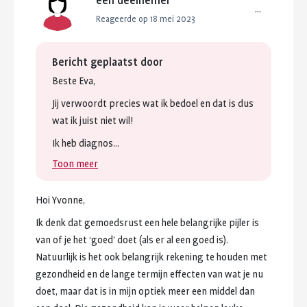
een deelnemer
...
Reageerde op 18 mei 2023
Bericht geplaatst door
Beste
Eva,
Jij
verwoordt
precies
wat
ik
bedoel
en
dat
is
dus
wat
ik
juist
niet
wil!
Ik
heb
diagnos...
Toon meer
Hoi
Yvonne,
Ik
denk
dat
gemoedsrust
een
hele
belangrijke
pijler
is
van
of
je
het
‘goed’
doet
(als
er
al
een
goed
is).
Natuurlijk
is
het
ook
belangrijk
rekening
te
houden
met
gezondheid
en
de
lange
termijn
effecten
van
wat
je
nu
doet,
maar
dat
is
in
mijn
optiek
meer
een
middel
dan