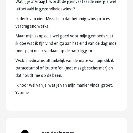
Wat
jij
je
afvraagt:
wordt
de
geïnvesteerde
energie
wel
uitbetaald
in
gezondheidswinst?
Ik
denk
van
niet.
Misschien
dat
het
enigszins
proces-
vertragend
werkt.
Maar
mijn
aanpak
is
wel
goed
voor
mijn
gemoedsrust,
ik
doe
wat
ik
fijn
vind
en
ga
aan
het
eind
van
de
dag
moe
(met
pijn)
maar
voldaan
op
de
bank
liggen.
V.w.b.
medicatie:
afhankelijk
van
de
mate
van
pijn
slik
ik
paracetamol
of
ibuprofen
(met
maagbeschermer)
en
dat
houdt
me
op
de
been.
Ik
hoor
wel
van
je,
wat
je
van
mijn
manier
vindt,
groet,
Yvonne