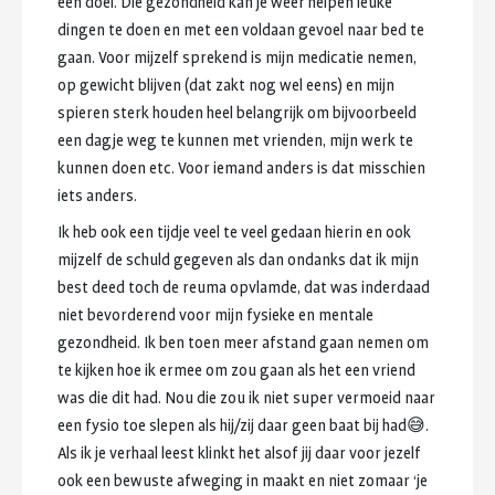
een
doel.
Die
gezondheid
kan
je
weer
helpen
leuke
dingen
te
doen
en
met
een
voldaan
gevoel
naar
bed
te
gaan.
Voor
mijzelf
sprekend
is
mijn
medicatie
nemen,
op
gewicht
blijven
(dat
zakt
nog
wel
eens)
en
mijn
spieren
sterk
houden
heel
belangrijk
om
bijvoorbeeld
een
dagje
weg
te
kunnen
met
vrienden,
mijn
werk
te
kunnen
doen
etc.
Voor
iemand
anders
is
dat
misschien
iets
anders.
Ik
heb
ook
een
tijdje
veel
te
veel
gedaan
hierin
en
ook
mijzelf
de
schuld
gegeven
als
dan
ondanks
dat
ik
mijn
best
deed
toch
de
reuma
opvlamde,
dat
was
inderdaad
niet
bevorderend
voor
mijn
fysieke
en
mentale
gezondheid.
Ik
ben
toen
meer
afstand
gaan
nemen
om
te
kijken
hoe
ik
ermee
om
zou
gaan
als
het
een
vriend
was
die
dit
had.
Nou
die
zou
ik
niet
super
vermoeid
naar
een
fysio
toe
slepen
als
hij/zij
daar
geen
baat
bij
had😅.
Als
ik
je
verhaal
leest
klinkt
het
alsof
jij
daar
voor
jezelf
ook
een
bewuste
afweging
in
maakt
en
niet
zomaar
‘je