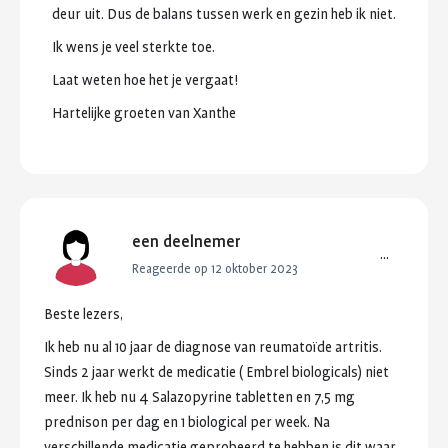
deur
uit.
Dus
de
balans
tussen
werk
en
gezin
heb
ik
niet.
Ik
wens
je
veel
sterkte
toe.
Laat
weten
hoe
het
je
vergaat!
Hartelijke
groeten
van
Xanthe
een deelnemer
...
Reageerde op 12 oktober 2023
Beste
lezers,
Ik
heb
nu
al
10
jaar
de
diagnose
van
reumatoïde
artritis.
Sinds
2
jaar
werkt
de
medicatie
(
Embrel
biologicals)
niet
meer.
Ik
heb
nu
4
Salazopyrine
tabletten
en
7,5
mg
prednison
per
dag
en
1
biological
per
week.
Na
verschillende
medicatie
geprobeerd
te
hebben
is
dit
waar