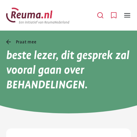
Spring
Spring
naar
naar
Open
Menu
hoofdinhoud
footer
navigatie
Praat mee
beste lezer, dit gesprek zal
vooral gaan over
BEHANDELINGEN.