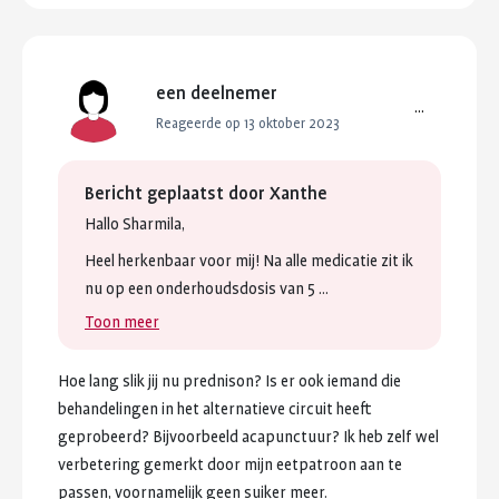
een deelnemer
...
Reageerde op 13 oktober 2023
Bericht geplaatst door
Xanthe
Hallo
Sharmila,
Heel
herkenbaar
voor
mij!
Na
alle
medicatie
zit
ik
nu
op
een
onderhoudsdosis
van
5
...
Toon meer
Hoe
lang
slik
jij
nu
prednison?
Is
er
ook
iemand
die
behandelingen
in
het
alternatieve
circuit
heeft
geprobeerd?
Bijvoorbeeld
acapunctuur?
Ik
heb
zelf
wel
verbetering
gemerkt
door
mijn
eetpatroon
aan
te
passen,
voornamelijk
geen
suiker
meer.