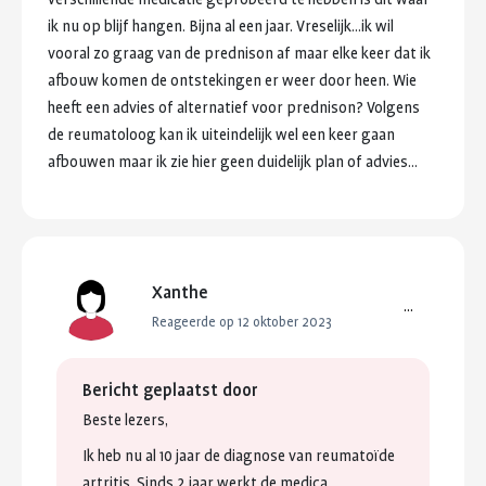
ik
nu
op
blijf
hangen.
Bijna
al
een
jaar.
Vreselijk...ik
wil
vooral
zo
graag
van
de
prednison
af
maar
elke
keer
dat
ik
afbouw
komen
de
ontstekingen
er
weer
door
heen.
Wie
heeft
een
advies
of
alternatief
voor
prednison?
Volgens
de
reumatoloog
kan
ik
uiteindelijk
wel
een
keer
gaan
afbouwen
maar
ik
zie
hier
geen
duidelijk
plan
of
advies...
Xanthe
...
Reageerde op 12 oktober 2023
Bericht geplaatst door
Beste
lezers,
Ik
heb
nu
al
10
jaar
de
diagnose
van
reumatoïde
artritis.
Sinds
2
jaar
werkt
de
medica...