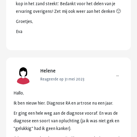
kop
in
het
zand
steekt’.
Bedankt
voor
het
delen
van
je
ervaring
overigens!
Zet
mij
ook
weer
aan
het
denken
🙂
Groetjes,
Eva
Helene
...
Reageerde op 31 mei 2023
Hallo,
Ik
ben
nieuw
hier.
Diagnose
RA
en
artrose
nu
een
jaar.
Er
ging
een
hele
weg
aan
de
diagnose
vooraf.
En
was
de
diagnose
een
soort
van
opluchting
(ja
ik
was
niet
gek
en
"gelukkig"
had
ik
geen
kanker).