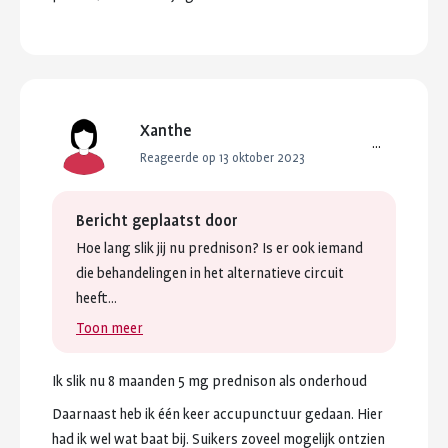
Xanthe
...
Reageerde op 13 oktober 2023
Bericht geplaatst door
Hoe
lang
slik
jij
nu
prednison?
Is
er
ook
iemand
die
behandelingen
in
het
alternatieve
circuit
heeft...
Toon meer
Ik
slik
nu
8
maanden
5
mg
prednison
als
onderhoud
Daarnaast
heb
ik
één
keer
accupunctuur
gedaan.
Hier
had
ik
wel
wat
baat
bij.
Suikers
zoveel
mogelijk
ontzien