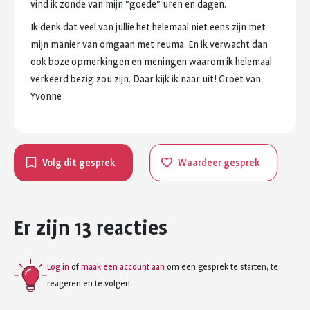
vind
ik
zonde
van
mijn
"goede"
uren
en
dagen.
Ik
denk
dat
veel
van
jullie
het
helemaal
niet
eens
zijn
met
mijn
manier
van
omgaan
met
reuma.
En
ik
verwacht
dan
ook
boze
opmerkingen
en
meningen
waarom
ik
helemaal
verkeerd
bezig
zou
zijn.
Daar
kijk
ik
naar
uit!
Groet
van
Yvonne
Volg dit gesprek
Waardeer gesprek
Er zijn 13 reacties
Log in
of
maak een account aan
om een gesprek te starten, te
reageren en te volgen.