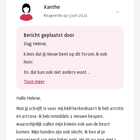
Xanthe
...
Reageerde op 5 juni 2023
Bericht geplaatst door
Dag
Helene,
k
lees
dat
jij
nieuw
bent
op
dit
forum,
ik
ook
hoor.
En,
dat
kan
ook
niet
anders
want
...
Toon meer
Hallo
Helene,
Wat
jij
schrijft
is
voor
mij
héél
herkenbaar!!
Ik
heb
artritis
én
artrose.
Ik
heb
inmiddels
2
nieuwe
heupen..
waarschijnlijk
zullen
mijn
knieën
ook
aan
de
beurt
komen.
Mijn
handen
zijn
ook
slecht.
Ik
ben
al
3x
geopereerd
aan
mijn
linker
pols.
Hij
zit
nu
nog
met
1