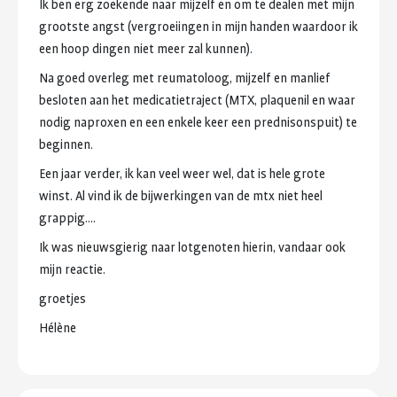
Ik
ben
erg
zoekende
naar
mijzelf
en
om
te
dealen
met
mijn
grootste
angst
(vergroeiingen
in
mijn
handen
waardoor
ik
een
hoop
dingen
niet
meer
zal
kunnen).
Na
goed
overleg
met
reumatoloog,
mijzelf
en
manlief
besloten
aan
het
medicatietraject
(MTX,
plaquenil
en
waar
nodig
naproxen
en
een
enkele
keer
een
prednisonspuit)
te
beginnen.
Een
jaar
verder,
ik
kan
veel
weer
wel,
dat
is
hele
grote
winst.
Al
vind
ik
de
bijwerkingen
van
de
mtx
niet
heel
grappig....
Ik
was
nieuwsgierig
naar
lotgenoten
hierin,
vandaar
ook
mijn
reactie.
groetjes
Hélène