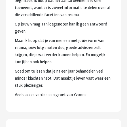
beginfase.
Ik
hoop
dat
het
aantal
deelnemers
snel
toeneemt,
want
er
is
zoveel
informatie
te
delen
over
al
die
verschillende
facetten
van
reuma.
Op
jouw
vraag
aan
lotgenoten
kan
ik
geen
antwoord
geven.
Maar
ik
hoop
dat
je
van
mensen
met
jouw
vorm
van
reuma,
jouw
lotgenoten
dus,
goede
adviezen
zult
krijgen,
die
je
wat
verder
kunnen
helpen.
En
mogelijk
kun
jij
hen
ook
helpen.
Goed
om
te
lezen
dat
je
na
een
jaar
behandelen
veel
minder
klachten
hebt.
Dat
maakt
je
leven
vast
weer
een
stuk
plezieriger.
Veel
succes
verder,
een
groet
van
Yvonne