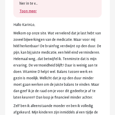
hier
in
te
v...
Toon meer
Hallo
KarinLo,
Welkom
op
onze
site.
Wat
vervelend
dat
je
last
hebt
van
zoveel
bijwerkingen
van
de
medicatie.
Maar
voor
mij
héél
herkenbaar!
De
brainfog
verdwijnt
op
den
duur.
De
pijn,
kan
bij
juiste
medicatie,
een
héél
eind
verminderen.
Helemaal
weg...dat
betwijfel
ik.
Tenminste
dat
is
mijn
ervaring.
De
vermoeidheid
blijft!
Daar
is
weinig
aan
te
doen.
Vitamine
D
helpt
wel.
Balans
tussen
werk
en
gezin
is
moeilijk.
Wellicht
dat
je
op
den
duur
minder
moet
gaan
werken
om
de
juiste
balans
te
vinden.
Maar
dan
geef
ik
je
de
raad
om
je
voor
dit
gedeelte
je
af
te
laten
keuren!!
Dan
loop
je
financieel
minder
achter.
Zelf
ben
ik
alleenstaande
moeder
en
ben
ik
volledig
afgekeurd.
Mijn
kinderen
zijn
inmiddels
al
een
tijdje
de