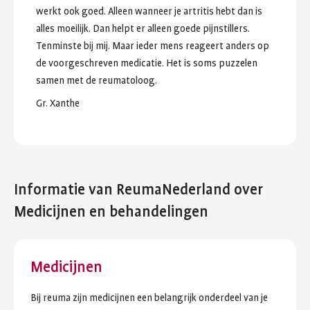
werkt
ook
goed.
Alleen
wanneer
je
artritis
hebt
dan
is
alles
moeilijk.
Dan
helpt
er
alleen
goede
pijnstillers.
Tenminste
bij
mij.
Maar
ieder
mens
reageert
anders
op
de
voorgeschreven
medicatie.
Het
is
soms
puzzelen
samen
met
de
reumatoloog.
Gr.
Xanthe
Informatie van ReumaNederland
over
Medicijnen en behandelingen
Medicijnen
Bij reuma zijn medicijnen een belangrijk onderdeel van je