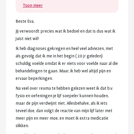
Toon meer
Beste
Eva,
Jij
verwoordt
precies
wat
ik
bedoel
en
dat
is
dus
wat
ik
juist
niet
wil!
Ik
heb
diagnoses
gekregen
en
heel
veel
adviezen,
met
als
gevolg
dat
ik
me
in
het
begin
(
20
jr
geleden)
schuldig
voelde
omdat
ik
er
niets
voor
voelde
naar
al
die
behandelingen
te
gaan.
Maar,
ik
heb
wel
altijd
pijn
en
ervaar
beperkingen.
Na
veel
over
reuma
te
hebben
gelezen
weet
ik
dat
b.v.
fysio
en
oefeningen
je
lijf
soepeler
kunnen
houden,
maar
de
pijn
verdwijnt
niet.
Allesbehalve,
als
ik
iets
teveel
doe,
dan
volgt
de
reactie
van
mijn
lijf
later
met
meer
pijn
en
meer
moe,
en
moet
ik
extra
medicatie
slikken.