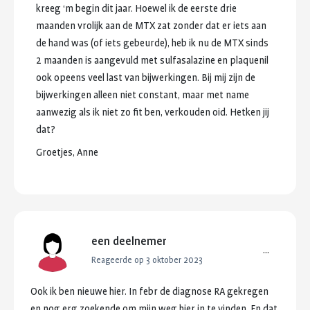
kreeg
‘m
begin
dit
jaar.
Hoewel
ik
de
eerste
drie
maanden
vrolijk
aan
de
MTX
zat
zonder
dat
er
iets
aan
de
hand
was
(of
iets
gebeurde),
heb
ik
nu
de
MTX
sinds
2
maanden
is
aangevuld
met
sulfasalazine
en
plaquenil
ook
opeens
veel
last
van
bijwerkingen.
Bij
mij
zijn
de
bijwerkingen
alleen
niet
constant,
maar
met
name
aanwezig
als
ik
niet
zo
fit
ben,
verkouden
oid.
Hetken
jij
dat?
Groetjes,
Anne
een deelnemer
...
Reageerde op 3 oktober 2023
Ook
ik
ben
nieuwe
hier.
In
febr
de
diagnose
RA
gekregen
en
nog
erg
zoekende
om
mijn
weg
hier
in
te
vinden.
En
dat