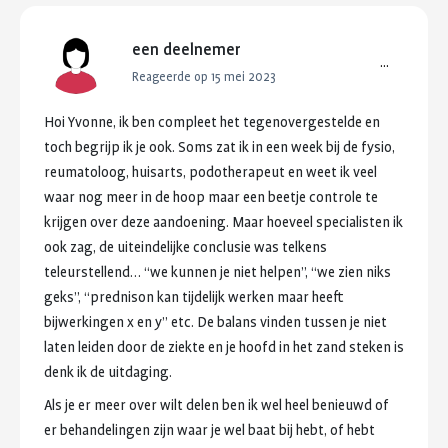
een deelnemer
...
Reageerde op 15 mei 2023
Hoi
Yvonne,
ik
ben
compleet
het
tegenovergestelde
en
toch
begrijp
ik
je
ook.
Soms
zat
ik
in
een
week
bij
de
fysio,
reumatoloog,
huisarts,
podotherapeut
en
weet
ik
veel
waar
nog
meer
in
de
hoop
maar
een
beetje
controle
te
krijgen
over
deze
aandoening.
Maar
hoeveel
specialisten
ik
ook
zag,
de
uiteindelijke
conclusie
was
telkens
teleurstellend…
“we
kunnen
je
niet
helpen”,
“we
zien
niks
geks”,
“prednison
kan
tijdelijk
werken
maar
heeft
bijwerkingen
x
en
y”
etc.
De
balans
vinden
tussen
je
niet
laten
leiden
door
de
ziekte
en
je
hoofd
in
het
zand
steken
is
denk
ik
de
uitdaging.
Als
je
er
meer
over
wilt
delen
ben
ik
wel
heel
benieuwd
of
er
behandelingen
zijn
waar
je
wel
baat
bij
hebt,
of
hebt