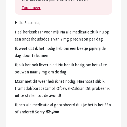
Toon meer
Hallo
Sharmila,
Heel
herkenbaar
voor
mij!
Na
alle
medicatie
zit
ik
nu
op
een
onderhoudsdosis
van
5
mg
prednison
per
dag
Ik
weet
dat
ik
het
nodig
heb.om
een
beetje
pijnvrij
de
dag
door
te
komen
Ik
slik
het
ook
liever
niet!
Nu
ben
ik
bezig
om
het
af
te
bouwen
naar
5
mg
om
de
dag
Maar
met
dit
weer
heb
ik.het
nodig.
Hiernaast
slik
ik
tramadol/paracetamol.
Oftewel-Zaldiar.
Dit
probeer
ik
uit
te
stellen
tot
de
avond!
Ik
heb
alle
medicatie
al
geprobeerd
dus
ja:
het
is
het
één
of
andere!!
Sorry
🙈😓❤️