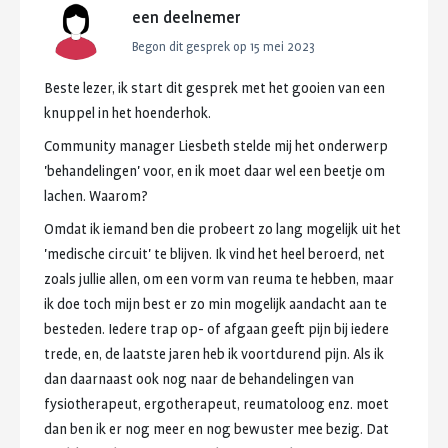
een deelnemer
Begon dit gesprek op
15 mei 2023
Beste
lezer,
ik
start
dit
gesprek
met
het
gooien
van
een
knuppel
in
het
hoenderhok.
Community
manager
Liesbeth
stelde
mij
het
onderwerp
'behandelingen'
voor,
en
ik
moet
daar
wel
een
beetje
om
lachen.
Waarom?
Omdat
ik
iemand
ben
die
probeert
zo
lang
mogelijk
uit
het
'medische
circuit'
te
blijven.
Ik
vind
het
heel
beroerd,
net
zoals
jullie
allen,
om
een
vorm
van
reuma
te
hebben,
maar
ik
doe
toch
mijn
best
er
zo
min
mogelijk
aandacht
aan
te
besteden.
Iedere
trap
op-
of
afgaan
geeft
pijn
bij
iedere
trede,
en,
de
laatste
jaren
heb
ik
voortdurend
pijn.
Als
ik
dan
daarnaast
ook
nog
naar
de
behandelingen
van
fysiotherapeut,
ergotherapeut,
reumatoloog
enz.
moet
dan
ben
ik
er
nog
meer
en
nog
bewuster
mee
bezig.
Dat