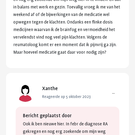
in
balans
met
werk
en
gezin.
Toevallig
vroeg
ik
me
van
het
weekend
af
of
de
bijwerkingen
van
de
medicatie
wel
opwegen
tegen
de
klachten.
Ondanks
een
flinke
dosis
medicijnen
waarvan
ik
de
brainfog
en
vermoeidheid
het
vervelendst
vind
nog
veel
pijn
klachten.
Volgens
de
reumatoloog
komt
er
een
moment
dat
ik
pijnvrij
ga
zijn.
Maar
hoeveel
medicatie
gaat
daar
voor
nodig
zijn?
Xanthe
...
Reageerde op 5 oktober 2023
Bericht geplaatst door
Ook
ik
ben
nieuwe
hier.
In
febr
de
diagnose
RA
gekregen
en
nog
erg
zoekende
om
mijn
weg