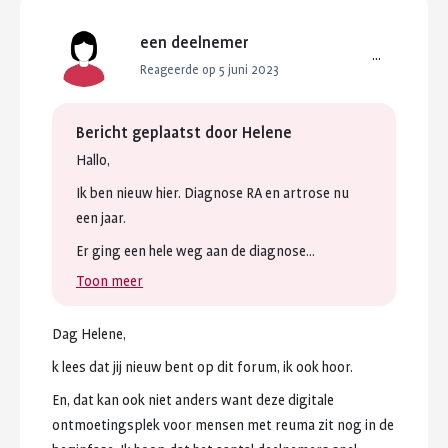
een deelnemer
...
Reageerde op 5 juni 2023
Bericht geplaatst door
Helene
Hallo,
Ik
ben
nieuw
hier.
Diagnose
RA
en
artrose
nu
een
jaar.
Er
ging
een
hele
weg
aan
de
diagnose...
Toon meer
Dag
Helene,
k
lees
dat
jij
nieuw
bent
op
dit
forum,
ik
ook
hoor.
En,
dat
kan
ook
niet
anders
want
deze
digitale
ontmoetingsplek
voor
mensen
met
reuma
zit
nog
in
de