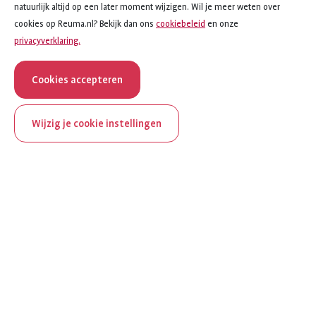
natuurlijk altijd op een later moment wijzigen. Wil je meer weten over
cookies op Reuma.nl? Bekijk dan ons
cookiebeleid
en onze
privacyverklaring.
Cookies accepteren
Wijzig je cookie instellingen
Toon alle onderwerpen
ReumaNederland bestaat
Onderwerpen
100 jaar
Lichtpuntjes
Al 100 jaar zet ReumaNederland zich in voor mensen met
Vorm van reuma
reuma. Daarom besteden we in het jubileumjaar extra
aandacht aan Nederland verlicht reuma en zie je dit thema dit
Bewegen