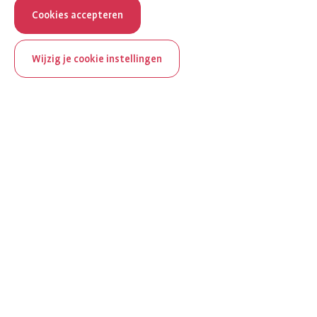
Cookies accepteren
Wijzig je cookie instellingen
ReumaNederland bestaat
100 jaar
Al 100 jaar zet ReumaNederland zich in voor mensen met
reuma. Daarom besteden we in het jubileumjaar extra
aandacht aan Nederland verlicht reuma en zie je dit thema dit
jaar op verschillende plekken terug op het platform.
Ontdek Nederland verlicht reuma