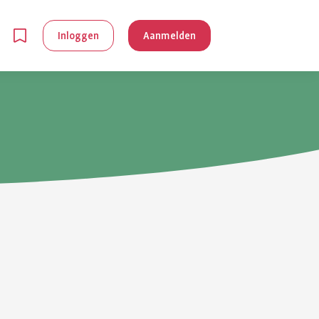
Inloggen
Aanmelden
en
g is
je
 reuma kan
lpen om je