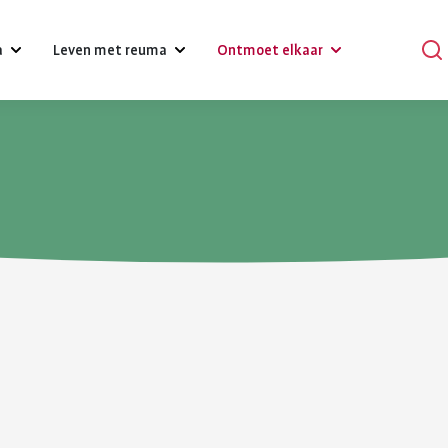
a
Leven met reuma
Ontmoet elkaar
?
Omgaan met klachten, gevoelens
Podcasts
en relaties
Praat mee
Psychische gezondheid en reuma
en
Verhalen
Diagnose reuma:
Voeding 
Een gezonde leefstijl
reuma
Activiteiten
wat nu?
reuma
Werk
r bij reuma
Lotgenoten zoeken
Je hebt gehoord dat je reuma
Gezonde voedin
Hulpmiddelen en aanpassingen
hebt. Dat is schrikken. Er
belangrijk voor 
komt veel op je af. Je moet
gezondheid. Bij
Zorgverzekering
wennen aan leven met
gezond eten he