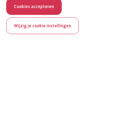
Cookies accepteren
Wijzig je cookie instellingen
ReumaNederland bestaat
100 jaar
Al 100 jaar zet ReumaNederland zich in voor mensen met
reuma. Daarom besteden we in het jubileumjaar extra
aandacht aan Nederland verlicht reuma en zie je dit thema dit
jaar op verschillende plekken terug op het platform.
Ontdek Nederland verlicht reuma