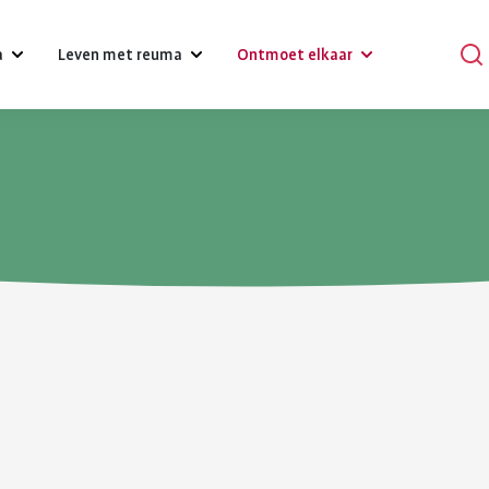
a
Leven met reuma
Ontmoet elkaar
?
Omgaan met klachten, gevoelens
Podcasts
en relaties
Praat mee
Psychische gezondheid en reuma
en
Verhalen
Diagnose reuma:
Voeding 
Een gezonde leefstijl
reuma
Activiteiten
wat nu?
reuma
Werk
r bij reuma
Lotgenoten zoeken
Je hebt gehoord dat je reuma
Gezonde voedin
Hulpmiddelen en aanpassingen
hebt. Dat is schrikken. Er
belangrijk voor 
komt veel op je af. Je moet
gezondheid. Bij
Zorgverzekering
wennen aan leven met
gezond eten he