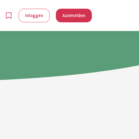
Inloggen
Aanmelden
en
g is
je
 reuma kan
lpen om je