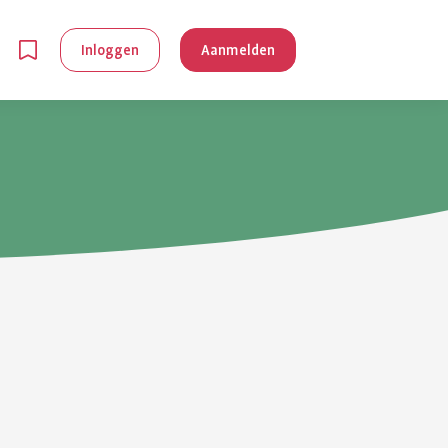
Inloggen
Aanmelden
en
g is
je
 reuma kan
lpen om je