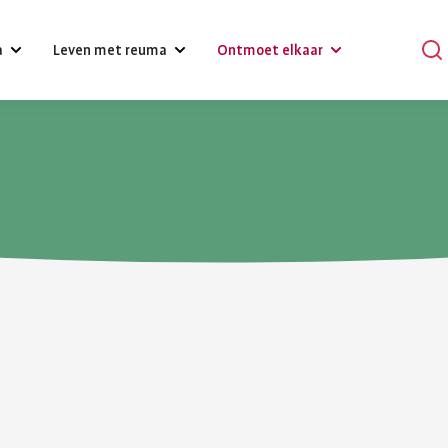
a
Leven met reuma
Ontmoet elkaar
?
Omgaan met klachten, gevoelens
Podcasts
en relaties
Praat mee
Psychische gezondheid en reuma
en
Verhalen
Diagnose reuma:
Voeding 
Een gezonde leefstijl
reuma
Activiteiten
wat nu?
reuma
Werk
r bij reuma
Lotgenoten zoeken
Je hebt gehoord dat je reuma
Gezonde voedin
Hulpmiddelen en aanpassingen
hebt. Dat is schrikken. Er
belangrijk voor 
komt veel op je af. Je moet
gezondheid. Bij
Zorgverzekering
wennen aan leven met
gezond eten he