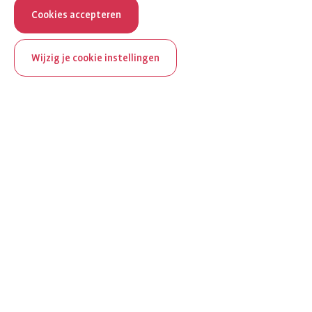
Cookies accepteren
Wijzig je cookie instellingen
ReumaNederland bestaat
100 jaar
Al 100 jaar zet ReumaNederland zich in voor mensen met
reuma. Daarom besteden we in het jubileumjaar extra
aandacht aan Nederland verlicht reuma en zie je dit thema dit
jaar op verschillende plekken terug op het platform.
Ontdek Nederland verlicht reuma