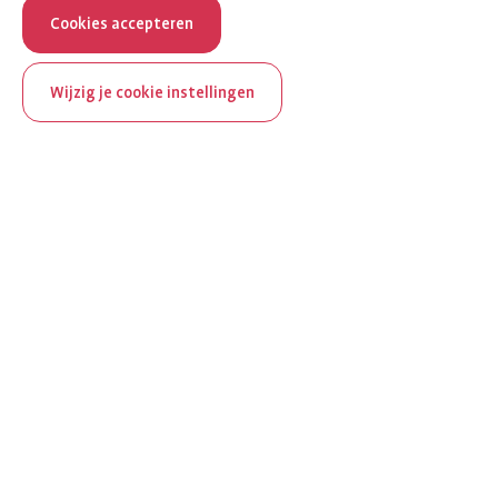
Cookies accepteren
Wijzig je cookie instellingen
ReumaNederland bestaat
100 jaar
Al 100 jaar zet ReumaNederland zich in voor mensen met
reuma. Daarom besteden we in het jubileumjaar extra
aandacht aan Nederland verlicht reuma en zie je dit thema dit
jaar op verschillende plekken terug op het platform.
Ontdek Nederland verlicht reuma