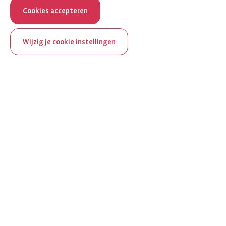
Cookies accepteren
Wijzig je cookie instellingen
ReumaNederland bestaat
100 jaar
Al 100 jaar zet ReumaNederland zich in voor mensen met
reuma. Daarom besteden we in het jubileumjaar extra
aandacht aan Nederland verlicht reuma en zie je dit thema dit
jaar op verschillende plekken terug op het platform.
Ontdek Nederland verlicht reuma