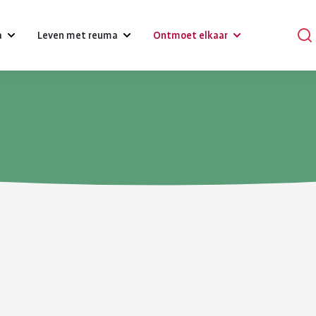
a
Leven met reuma
Ontmoet elkaar
?
Omgaan met klachten, gevoelens
Podcasts
en relaties
Praat mee
Psychische gezondheid en reuma
en
Verhalen
Diagnose reuma:
Voeding 
Een gezonde leefstijl
reuma
Activiteiten
wat nu?
reuma
Werk
r bij reuma
Lotgenoten zoeken
Je hebt gehoord dat je reuma
Gezonde voedin
Hulpmiddelen en aanpassingen
hebt. Dat is schrikken. Er
belangrijk voor 
komt veel op je af. Je moet
gezondheid. Bij
Zorgverzekering
wennen aan leven met
gezond eten he