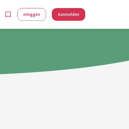
Inloggen
Aanmelden
en
g is
je
 reuma kan
lpen om je