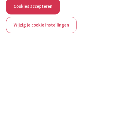
Cookies accepteren
Wijzig je cookie instellingen
ReumaNederland bestaat
100 jaar
Al 100 jaar zet ReumaNederland zich in voor mensen met
reuma. Daarom besteden we in het jubileumjaar extra
aandacht aan Nederland verlicht reuma en zie je dit thema dit
jaar op verschillende plekken terug op het platform.
Ontdek Nederland verlicht reuma