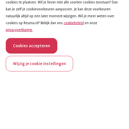
cookies te plaatsen. Wil je liever niet alle soorten cookies toestaan? Dan
kan je zelf je cookievoorkeuren aanpassen. Je kan deze voorkeuren
natuurlijk altijd op een later moment wijzigen. Wil je meer weten over
cookies op Reuma.nl? Bekijk dan ons
cookiebeleid
en onze
privacyverklaring.
Cookies accepteren
Wijzig je cookie instellingen
Filter activiteiten
ReumaNederland bestaat
Filter op
:
100 jaar
Type activiteit
Al 100 jaar zet ReumaNederland zich in voor mensen met
reuma. Daarom besteden we in het jubileumjaar extra