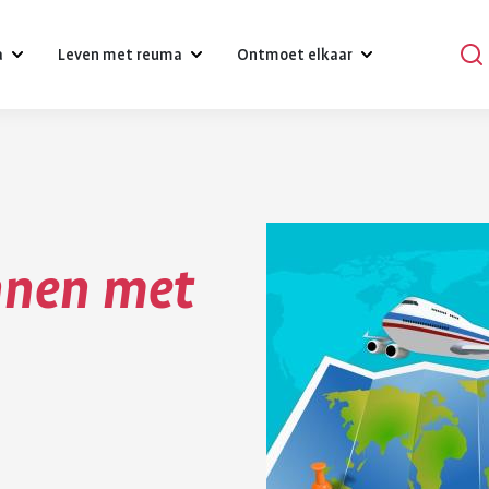
a
Leven met reuma
Ontmoet elkaar
?
Omgaan met klachten, gevoelens
Podcasts
en relaties
Praat mee
Psychische gezondheid en reuma
nnen met
en
Verhalen
Diagnose reuma:
Voeding 
Een gezonde leefstijl
reuma
Activiteiten
wat nu?
reuma
Werk
r bij reuma
Lotgenoten zoeken
Je hebt gehoord dat je reuma
Gezonde voedin
Hulpmiddelen en aanpassingen
hebt. Dat is schrikken. Er
belangrijk voor 
komt veel op je af. Je moet
gezondheid. Bij
Zorgverzekering
wennen aan leven met
gezond eten he