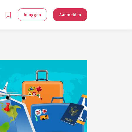
Inloggen
Aanmelden
en
g is
je
 reuma kan
lpen om je