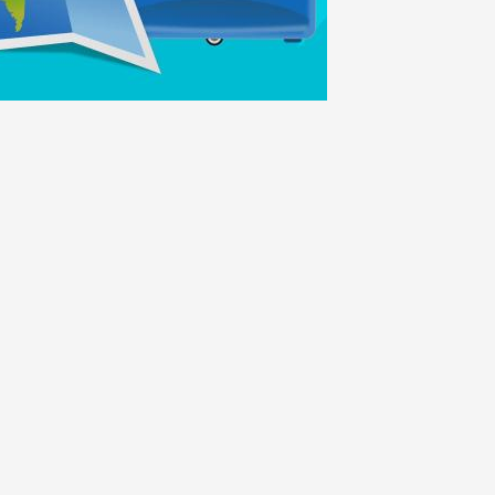
en je
ersterken.
ing en