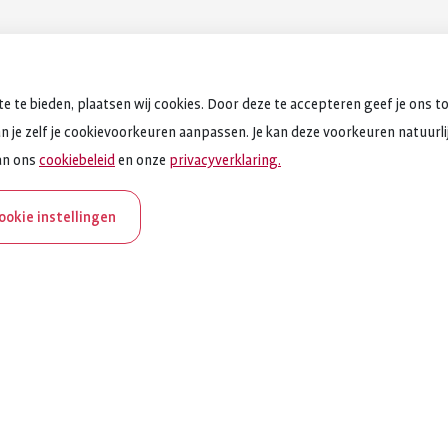
e te bieden, plaatsen wij cookies. Door deze te accepteren geef je ons t
an je zelf je cookievoorkeuren aanpassen. Je kan deze voorkeuren natuurlijk
an ons
cookiebeleid
en onze
privacyverklaring.
cookie instellingen
aNederland bestaat 100
et ReumaNederland zich in voor mensen met reuma. Daarom 