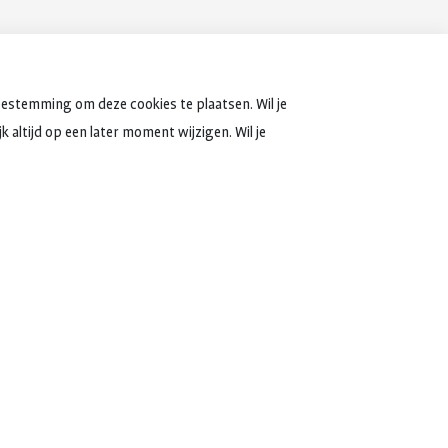
oestemming om deze cookies te plaatsen. Wil je
 altijd op een later moment wijzigen. Wil je
 jaar
besteden we in