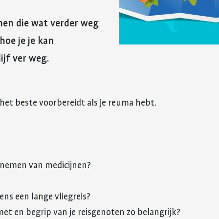
reuma. Hier lees je hoe je met
fitter te voelen 
Kinderwens en zwangerschap
deze eerste periode om kunt
weerstand te v
nen die wat verder weg
gaan.
Jong en reuma
Meer over voed
hoe je je kan
Meer over de eerste
reuma
Zorgen voor een ander met reuma
ijf ver weg.
periode met reuma
Appwijzer
is het beste voorbereidt als je reuma hebt.
eenemen van medicijnen?
ens een lange vliegreis?
t en begrip van je reisgenoten zo belangrijk?