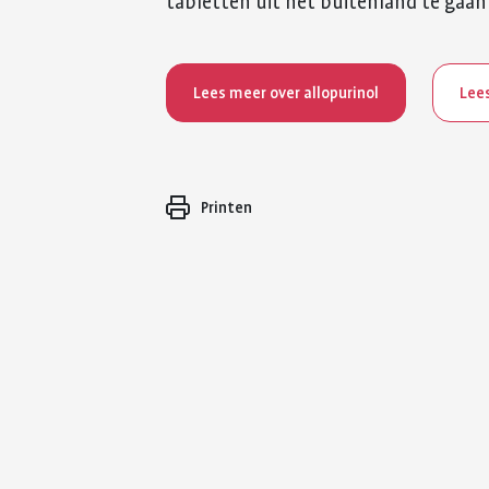
tabletten uit het buitenland te gaa
Lees meer over allopurinol
Lees
Printen