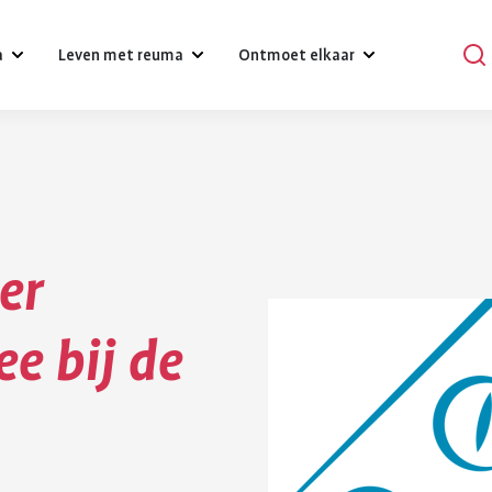
a
Leven met reuma
Ontmoet elkaar
?
Omgaan met klachten, gevoelens
Podcasts
en relaties
Praat mee
Psychische gezondheid en reuma
er
en
Verhalen
Diagnose reuma:
Voeding 
Een gezonde leefstijl
reuma
Activiteiten
e bij de
wat nu?
reuma
Werk
r bij reuma
Lotgenoten zoeken
Je hebt gehoord dat je reuma
Gezonde voedin
Hulpmiddelen en aanpassingen
hebt. Dat is schrikken. Er
belangrijk voor 
komt veel op je af. Je moet
gezondheid. Bij
Zorgverzekering
wennen aan leven met
gezond eten he