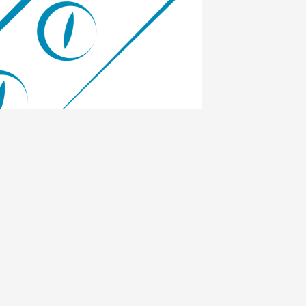
en je
ersterken.
ing en