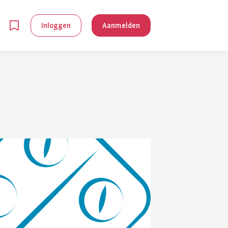
Inloggen
Aanmelden
en
g is
je
 reuma kan
lpen om je