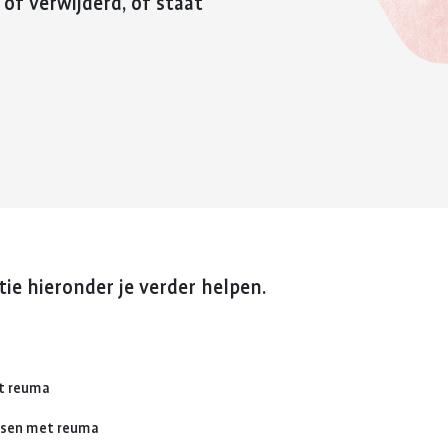
 of verwijderd, of staat
reuma. Hier lees je hoe je met
fitter te voelen 
Kinderwens en zwangerschap
deze eerste periode om kunt
weerstand te v
gaan.
Jong en reuma
Meer over voed
Meer over de eerste
reuma
Zorgen voor een ander met reuma
periode met reuma
Appwijzer
ie hieronder je verder helpen.
et reuma
nsen met reuma