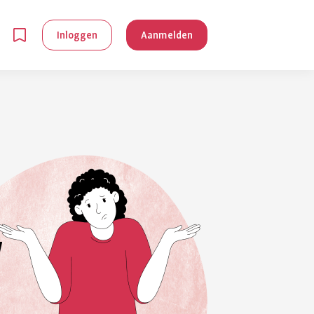
Inloggen
Aanmelden
en
g is
je
 reuma kan
lpen om je