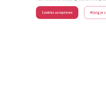
Cookies accepteren
Wijzig je 
Reum
Al 100 jaar z
het jubileumja