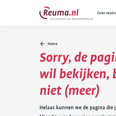
Spring
Spring
Over reum
naar
naar
hoofdinhoud
footer
navigatie
Home
Wat is reuma
Sorry, de pagi
Diagnose
Behandeling
wil bekijken,
Vormen van 
niet (meer)
Komt ook voo
Helaas kunnen we de pagina die j