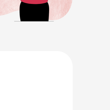
en je
ersterken.
ing en