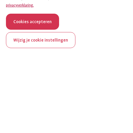
privacyverklaring.
Cookies accepteren
Wijzig je cookie instellingen
ReumaNederland bestaat
100 jaar
Al 100 jaar zet ReumaNederland zich in voor mensen met
reuma. Daarom besteden we in het jubileumjaar extra
aandacht aan Nederland verlicht reuma en zie je dit thema dit
jaar op verschillende plekken terug op het platform.