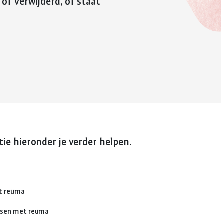
 of verwijderd, of staat
reuma. Hier lees je hoe je met
fitter te voelen 
Kinderwens en zwangerschap
deze eerste periode om kunt
weerstand te v
gaan.
Jong en reuma
Meer over voed
Meer over de eerste
reuma
Zorgen voor een ander met reuma
periode met reuma
Appwijzer
ie hieronder je verder helpen.
et reuma
nsen met reuma