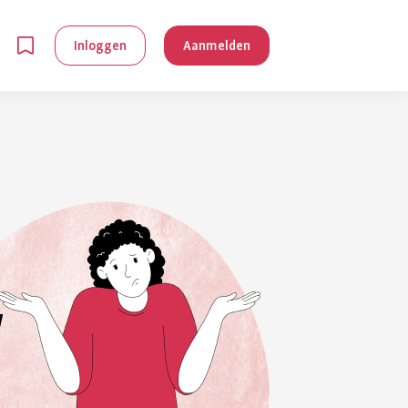
Inloggen
Aanmelden
en
g is
je
 reuma kan
lpen om je