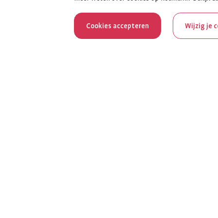
Cookies accepteren
Wijzig je 
Reum
Al 100 jaar z
het jubileumja