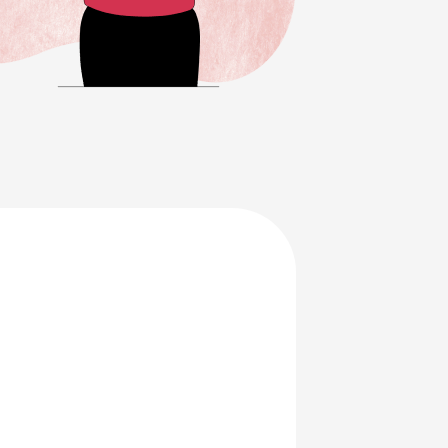
en je
ersterken.
ing en