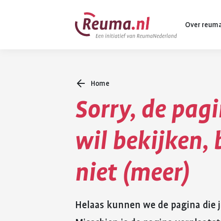
Spring
Spring
Over reum
naar
naar
hoofdinhoud
footer
navigatie
Home
Wat is reuma
Sorry, de pagi
Diagnose
Behandeling
wil bekijken,
Vormen van 
niet (meer)
Komt ook voo
Helaas kunnen we de pagina die j