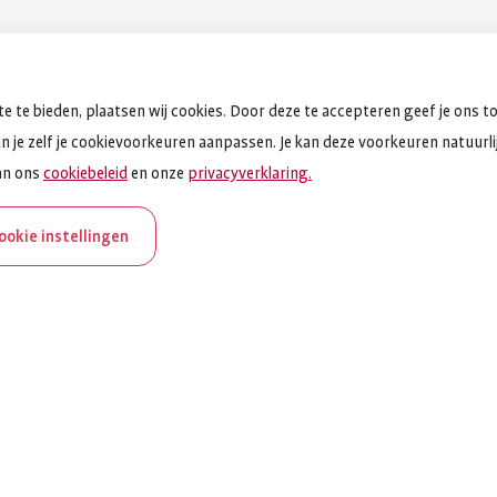
e te bieden, plaatsen wij cookies. Door deze te accepteren geef je ons t
an je zelf je cookievoorkeuren aanpassen. Je kan deze voorkeuren natuurlijk
an ons
cookiebeleid
en onze
privacyverklaring.
cookie instellingen
aNederland bestaat 100
et ReumaNederland zich in voor mensen met reuma. Daarom 