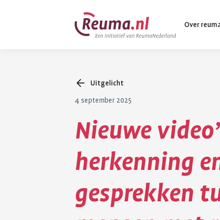
Spring
Spring
Over reum
naar
naar
hoofdinhoud
footer
navigatie
Uitgelicht
Wat is reuma
4 september 2025
Diagnose
Nieuwe video’
Behandeling
Vormen van 
herkenning en
Komt ook voo
gesprekken t