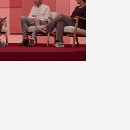
en je
ersterken.
ing en