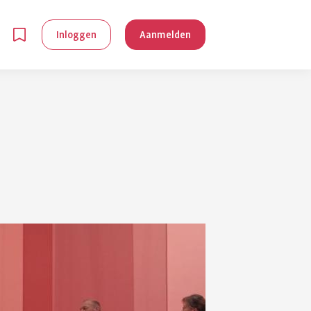
Inloggen
Aanmelden
en
g is
je
 reuma kan
lpen om je