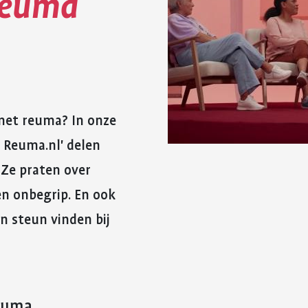
reuma
reuma. Hier lees je hoe je met
fitter te voelen 
Kinderwens en zwangerschap
deze eerste periode om kunt
weerstand te v
gaan.
Jong en reuma
Meer over voed
Meer over de eerste
reuma
Zorgen voor een ander met reuma
periode met reuma
Appwijzer
 met reuma? In onze
p Reuma.nl' delen
Ze praten over
n onbegrip. En ook
n steun vinden bij
reuma