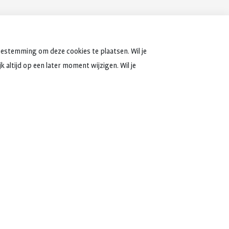
oestemming om deze cookies te plaatsen. Wil je
 altijd op een later moment wijzigen. Wil je
 jaar
besteden we in