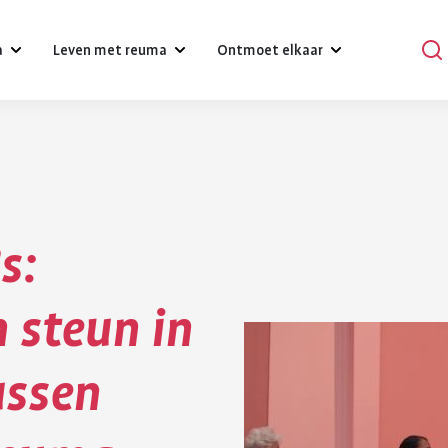
a
Leven met reuma
Ontmoet elkaar
?
Omgaan met klachten, gevoelens
Podcasts
en relaties
Praat mee
Psychische gezondheid en reuma
s:
en
Verhalen
Diagnose reuma:
Voeding 
Een gezonde leefstijl
reuma
Activiteiten
 steun in
wat nu?
reuma
Werk
r bij reuma
Lotgenoten zoeken
Je hebt gehoord dat je reuma
Gezonde voedin
ussen
Hulpmiddelen en aanpassingen
hebt. Dat is schrikken. Er
belangrijk voor 
komt veel op je af. Je moet
gezondheid. Bij
Zorgverzekering
wennen aan leven met
gezond eten he