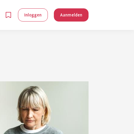
Inloggen
Aanmelden
en
g is
je
 reuma kan
lpen om je