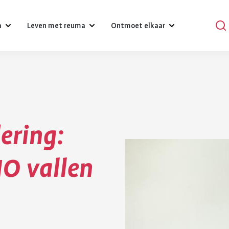
a
Leven met reuma
Ontmoet elkaar
?
Omgaan met klachten, gevoelens
Podcasts
en relaties
Praat mee
Psychische gezondheid en reuma
ering:
en
Verhalen
Diagnose reuma:
Voeding 
Een gezonde leefstijl
reuma
Activiteiten
O vallen
wat nu?
reuma
Werk
r bij reuma
Lotgenoten zoeken
Je hebt gehoord dat je reuma
Gezonde voedin
Hulpmiddelen en aanpassingen
hebt. Dat is schrikken. Er
belangrijk voor 
komt veel op je af. Je moet
gezondheid. Bij
Zorgverzekering
wennen aan leven met
gezond eten he