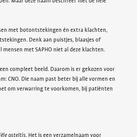
ben. Maar deze naam beschreef niet de hele
sen met botontstekingen én extra klachten,
stekingen. Denk aan puistjes, blaasjes of
el mensen met SAPHO niet al deze klachten.
 een compleet beeld. Daarom is er gekozen voor
m: CNO. Die naam past beter bij alle vormen en
het om verwarring te voorkomen, bij patiënten
ële osteïtis
. Het is een verzamelnaam voor