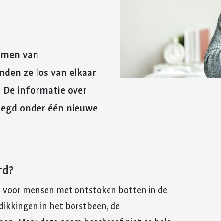
reuma. Hier lees je hoe je met
fitter te voelen 
Kinderwens en zwangerschap
deze eerste periode om kunt
weerstand te v
gaan.
Jong en reuma
Meer over voed
Meer over de eerste
reuma
Zorgen voor een ander met reuma
rmen van
periode met reuma
nden ze los van elkaar
Appwijzer
. De informatie over
oegd onder één nieuwe
rd?
 voor mensen met ontstoken botten in de
dikkingen in het borstbeen, de