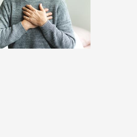
en je
ersterken.
ing en