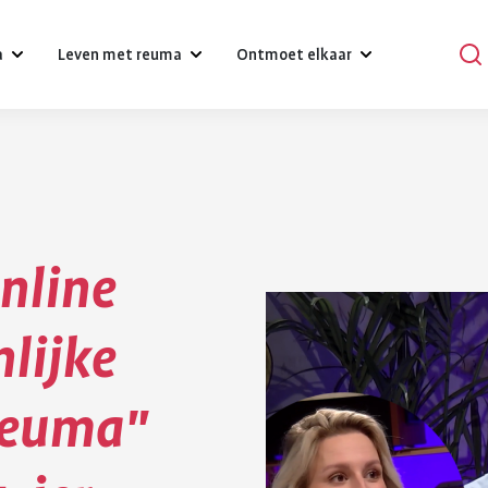
a
Leven met reuma
Ontmoet elkaar
?
Omgaan met klachten, gevoelens
Podcasts
en relaties
Praat mee
Psychische gezondheid en reuma
online
en
Verhalen
Diagnose reuma:
Voeding 
Een gezonde leefstijl
reuma
Activiteiten
nlijke
wat nu?
reuma
Werk
r bij reuma
Lotgenoten zoeken
Je hebt gehoord dat je reuma
Gezonde voedin
 reuma"
Hulpmiddelen en aanpassingen
hebt. Dat is schrikken. Er
belangrijk voor 
komt veel op je af. Je moet
gezondheid. Bij
Zorgverzekering
wennen aan leven met
gezond eten he