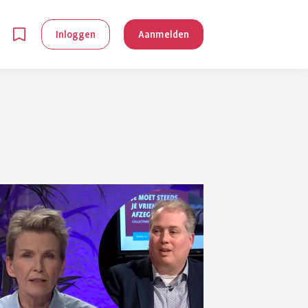
Inloggen
Aanmelden
en
g is
je
 reuma kan
lpen om je