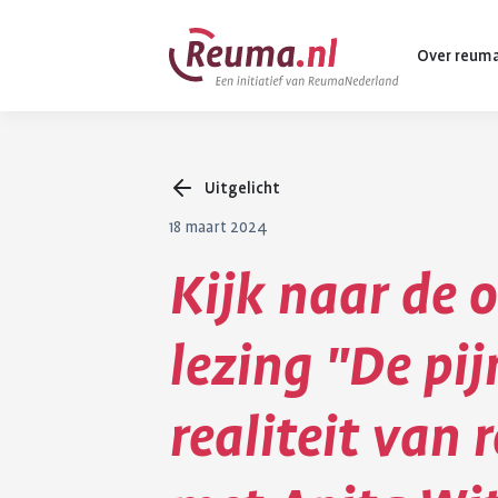
Spring
Spring
Over reum
naar
naar
hoofdinhoud
footer
navigatie
Uitgelicht
Wat is reuma
18 maart 2024
Diagnose
Kijk naar de 
Behandeling
Vormen van 
lezing "De pij
Komt ook voo
realiteit van