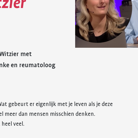
zier
reuma. Hier lees je hoe je met
fitter te voelen 
Kinderwens en zwangerschap
deze eerste periode om kunt
weerstand te v
gaan.
Jong en reuma
Meer over voed
Meer over de eerste
reuma
Zorgen voor een ander met reuma
periode met reuma
Appwijzer
 Witzier met
anke en reumatoloog
gebeurt er eigenlijk met je leven als je deze
veel meer dan mensen misschien denken.
heel veel.