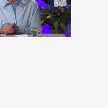
en je
ersterken.
ing en