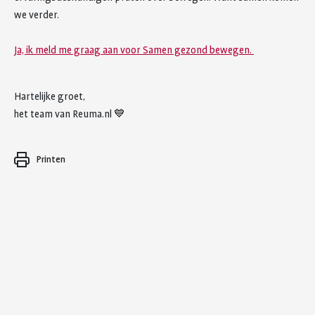
we verder.
Ja, ik meld me graag aan voor Samen gezond bewegen.
Hartelijke groet,
het team van Reuma.nl 💙
Printen