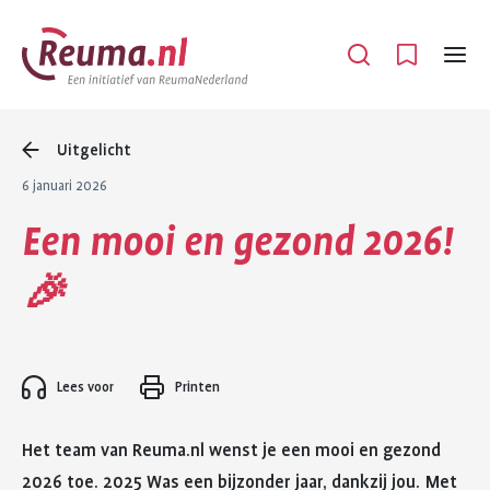
Spring
Spring
naar
naar
Open
Menu
hoofdinhoud
footer
navigatie
Uitgelicht
6 januari 2026
Een mooi en gezond 2026!
🎉
Lees voor
Printen
Het team van Reuma.nl wenst je een mooi en gezond
2026 toe. 2025 Was een bijzonder jaar, dankzij jou. Met